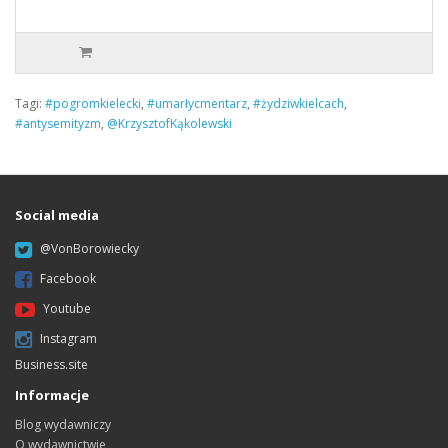
Tagi:
#pogromkielecki
,
#umarłycmentarz
,
#żydziwkielcach
,
#antysemityzm
,
@KrzysztofKąkolewski
Social media
@VonBorowiecky
Facebook
Youtube
Instagram
Business.site
Informacje
Blog wydawniczy
O wydawnictwie