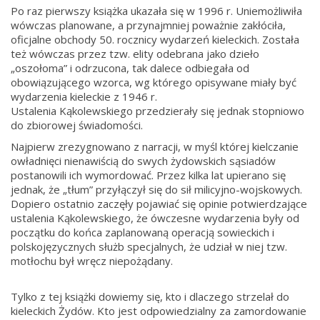
Po raz pierwszy książka ukazała się w 1996 r. Uniemożliwiła
wówczas planowane, a przynajmniej poważnie zakłóciła,
oficjalne obchody 50. rocznicy wydarzeń kieleckich. Została
też wówczas przez tzw. elity odebrana jako dzieło
„oszołoma” i odrzucona, tak dalece odbiegała od
obowiązującego wzorca, wg którego opisywane miały być
wydarzenia kieleckie z 1946 r.
Ustalenia Kąkolewskiego przedzierały się jednak stopniowo
do zbiorowej świadomości.
Najpierw zrezygnowano z narracji, w myśl której kielczanie
owładnięci nienawiścią do swych żydowskich sąsiadów
postanowili ich wymordować. Przez kilka lat upierano się
jednak, że „tłum” przyłączył się do sił milicyjno-wojskowych.
Dopiero ostatnio zaczęły pojawiać się opinie potwierdzające
ustalenia Kąkolewskiego, że ówczesne wydarzenia były od
początku do końca zaplanowaną operacją sowieckich i
polskojęzycznych służb specjalnych, że udział w niej tzw.
motłochu był wręcz niepożądany.
Tylko z tej książki dowiemy się, kto i dlaczego strzelał do
kieleckich Żydów. Kto jest odpowiedzialny za zamordowanie