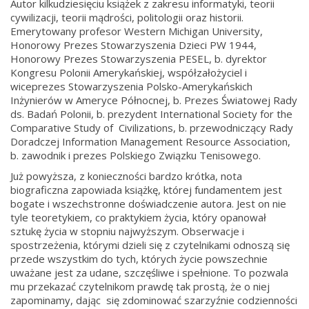
Autor kilkudziesięciu książek z zakresu informatyki, teorii
cywilizacji, teorii mądrości, politologii oraz historii.
Emerytowany profesor Western Michigan University,
Honorowy Prezes Stowarzyszenia Dzieci PW 1944,
Honorowy Prezes Stowarzyszenia PESEL, b. dyrektor
Kongresu Polonii Amerykańskiej, współzałożyciel i
wiceprezes Stowarzyszenia Polsko-Amerykańskich
Inżynierów w Ameryce Północnej, b. Prezes Światowej Rady
ds. Badań Polonii, b. prezydent International Society for the
Comparative Study of Civilizations, b. przewodniczący Rady
Doradczej Information Management Resource Association,
b. zawodnik i prezes Polskiego Związku Tenisowego.
Już powyższa, z konieczności bardzo krótka, nota
biograficzna zapowiada książkę, której fundamentem jest
bogate i wszechstronne doświadczenie autora. Jest on nie
tyle teoretykiem, co praktykiem życia, który opanował
sztukę życia w stopniu najwyższym. Obserwacje i
spostrzeżenia, którymi dzieli się z czytelnikami odnoszą się
przede wszystkim do tych, których życie powszechnie
uważane jest za udane, szczęśliwe i spełnione. To pozwala
mu przekazać czytelnikom prawdę tak prostą, że o niej
zapominamy, dając się zdominować szarzyźnie codzienności