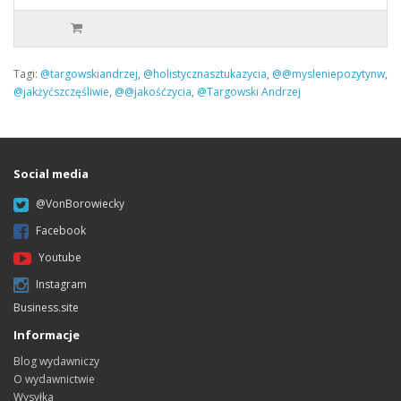
Tagi:
@targowskiandrzej
,
@holistycznasztukazycia
,
@@mysleniepozytynw
,
@jakżyćszczęśliwie
,
@@jakośćzycia
,
@Targowski Andrzej
Social media
@VonBorowiecky
Facebook
Youtube
Instagram
Business.site
Informacje
Blog wydawniczy
O wydawnictwie
Wysyłka