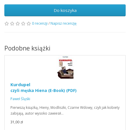
Do koszyka
0 recenzji
/
Napisz recenzję
Podobne książki
Kurdupel
czyli męska Hiena (E-Book) (PDF)
Paweł Śląski
Pierwszą książką, Hieny, Modliszki, Czarne Wdowy, czyli jak kobiety
zabijają, autor wysoko zawiesił…
31,00 zł