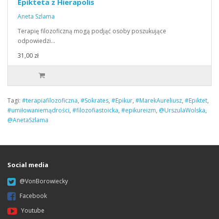
Epikteta z Hierapolis
Aneta Szlama
Terapię filozoficzną mogą podjąć osoby poszukujące
odpowiedzi…
31,00 zł
Tagi:
#terapiafilozoficzna
,
#Sokrates
,
#Epikur
,
#MarekAureliusz
,
#Epiktet
,
#umiłowaniemądrości
,
#filozofiastoicka
,
#epikureizm
,
@UrszulaWolska
,
@AnetaSzlama
Social media
@VonBorowiecky
Facebook
Youtube