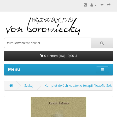
0 element(ów) - 0,00 zł
Menu
Szukaj
Komplet dwóch książek o terapii filozofią Sokrate