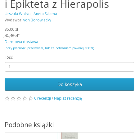
i Epikteta z Hierapolis
Urszula Wolska
,
Aneta Szlama
Wydawca:
von Borowiecky
35,00 zł
41,40 zł
Darmowa dostawa
(przy płatności przelewem, lub za pobraniem powyżej 100zł)
Ilość
Do koszyka
0 recenzji
/
Napisz recenzję
Podobne książki