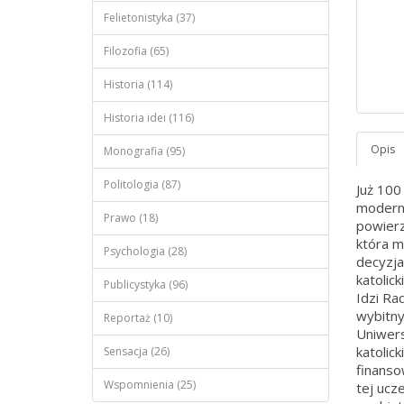
Felietonistyka (37)
Filozofia (65)
Historia (114)
Historia idei (116)
Monografia (95)
Politologia (87)
Już 100
moderni
Prawo (18)
powierz
która m
Psychologia (28)
decyzja 
katolic
Publicystyka (96)
Idzi Ra
wybitny
Reportaż (10)
Uniwers
katolick
Sensacja (26)
finanso
Wspomnienia (25)
tej ucz