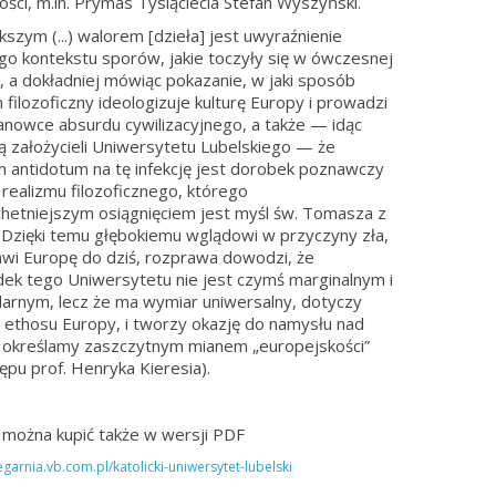
ości, m.in. Prymas Tysiąclecia Stefan Wyszyński.
kszym (...) walorem [dzieła] jest uwyraźnienie
o kontekstu sporów, jakie toczyły się w ówczesnej
, a dokładniej mówiąc pokazanie, w jaki sposób
m filozoficzny ideologizuje kulturę Europy i prowadzi
anowce absurdu cywilizacyjnego, a także — idąc
ą założycieli Uniwersytetu Lubelskiego — że
 antidotum na tę infekcję jest dorobek poznawczy
i realizmu filozoficznego, którego
chetniejszym osiągnięciem jest myśl św. Tomasza z
 Dzięki temu głębokiemu wglądowi w przyczyny zła,
rawi Europę do dziś, rozprawa dowodzi, że
ek tego Uniwersytetu nie jest czymś marginalnym i
larnym, lecz że ma wymiar uniwersalny, dotyczy
i ethosu Europy, i tworzy okazję do namysłu nad
 określamy zaszczytnym mianem „europejskości”
ępu prof. Henryka Kieresia).
 można kupić także w wersji PDF
iegarnia.vb.com.pl/katolicki-uniwersytet-lubelski