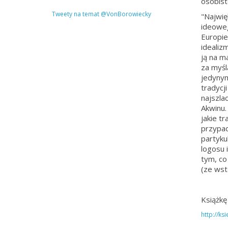
osobist
Tweety na temat @VonBorowiecky
"Najwię
ideoweg
Europie
idealiz
ją na m
za myśl
jedynym
tradycj
najszla
Akwinu.
jakie t
przypad
partyku
logosu 
tym, co
(ze wst
Książkę
http://ks