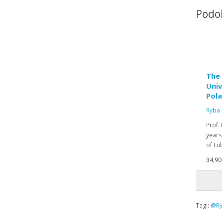
Podob
The 
Univ
Pola
Ryba 
Prof.
years 
of Lu
34,90 
Tagi:
@Ry