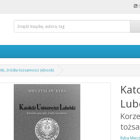
ątki, źródła tożsamości (ebook)
Kato
Lub
Korze
tożsa
Ryba Miecz