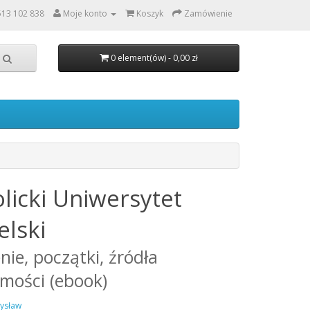
513 102 838
Moje konto
Koszyk
Zamówienie
0 element(ów) - 0,00 zł
licki Uniwersytet
elski
nie, początki, źródła
mości (ebook)
ysław