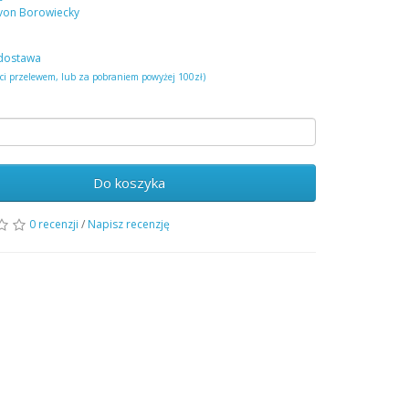
von Borowiecky
dostawa
ści przelewem, lub za pobraniem powyżej 100zł)
Do koszyka
0 recenzji
/
Napisz recenzję