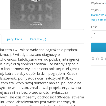
Wydawca:
20,00 zł
Darmowa 
(przy płatno
Ilość
 lat temu w Polsce widziano zagrożenie prądami
zmu, już wtedy stawiano diagnozy o
chowności katolicyzmu wśród polskiej inteligencji,
iała być elitą społeczeństwa. I to wtedy zapadła
o konieczności wykształcenia polskiej inteligencji
kiej, która dałaby odpór laickim poglądom. Ksiądz
dziszewski, pomysłodawca i założyciel KUL-u,
 tomista, który swój doktorat napisał po łacinie na
ytecie w Louvain, zrealizował projekt erygowania
iej uczelni nie bez przeciwności, zwłaszcza
wych, ale dziś możemy obchodzić 100-lecie istnienia
elni, której absolwentami jest wiele znaczących