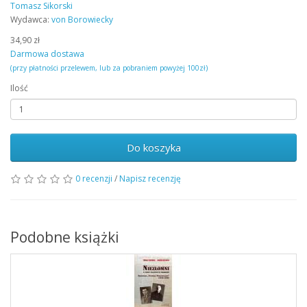
Tomasz Sikorski
Wydawca:
von Borowiecky
34,90 zł
Darmowa dostawa
(przy płatności przelewem, lub za pobraniem powyżej 100zł)
Ilość
Do koszyka
0 recenzji
/
Napisz recenzję
Podobne książki