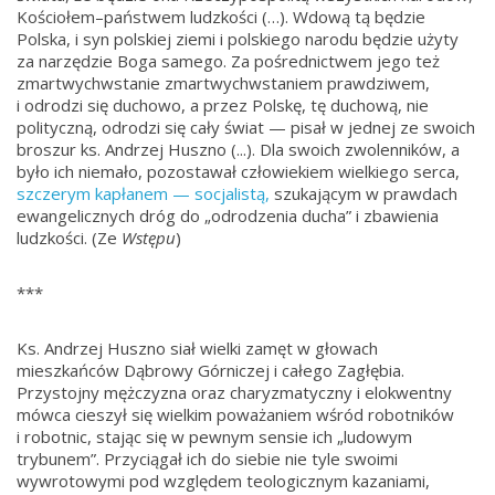
Kościołem–państwem ludzkości (…). Wdową tą będzie
Polska, i syn polskiej ziemi i polskiego narodu będzie użyty
za narzędzie Boga samego. Za pośrednictwem jego też
zmartwychwstanie zmartwychwstaniem prawdziwem,
i odrodzi się duchowo, a przez Polskę, tę duchową, nie
polityczną, odrodzi się cały świat — pisał w jednej ze swoich
broszur ks. Andrzej Huszno (...). Dla swoich zwolenników, a
było ich niemało, pozostawał człowiekiem wielkiego serca,
szczerym kapłanem — socjalistą,
szukającym w prawdach
ewangelicznych dróg do „odrodzenia ducha” i zbawienia
ludzkości. (Ze
Wstępu
)
***
Ks. Andrzej Huszno siał wielki zamęt w głowach
mieszkańców Dąbrowy Górniczej i całego Zagłębia.
Przystojny mężczyzna oraz charyzmatyczny i elokwentny
mówca cieszył się wielkim poważaniem wśród robotników
i robotnic, stając się w pewnym sensie ich „ludowym
trybunem”. Przyciągał ich do siebie nie tyle swoimi
wywrotowymi pod względem teologicznym kazaniami,