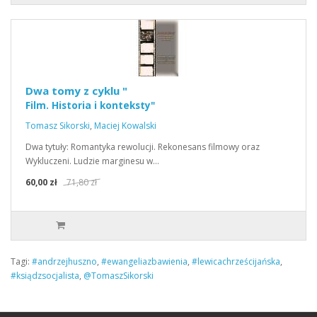
Dwa tomy z cyklu "
Film. Historia i konteksty"
Tomasz Sikorski
,
Maciej Kowalski
Dwa tytuły: Romantyka rewolucji. Rekonesans filmowy oraz
Wykluczeni. Ludzie marginesu w…
60,00 zł
71,80 zł
Tagi:
#andrzejhuszno
,
#ewangeliazbawienia
,
#lewicachrześcijańska
,
#ksiądzsocjalista
,
@TomaszSikorski