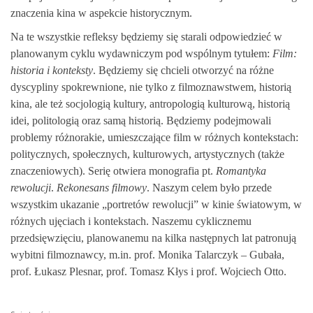
znaczenia kina w aspekcie historycznym.
Na te wszystkie refleksy będziemy się starali odpowiedzieć w
planowanym cyklu wydawniczym pod wspólnym tytułem:
Film:
historia i konteksty
. Będziemy się chcieli otworzyć na różne
dyscypliny spokrewnione, nie tylko z filmoznawstwem, historią
kina, ale też socjologią kultury, antropologią kulturową, historią
idei, politologią oraz samą historią. Będziemy podejmowali
problemy różnorakie, umieszczające film w różnych kontekstach:
politycznych, społecznych, kulturowych, artystycznych (także
znaczeniowych). Serię otwiera monografia pt.
Romantyka
rewolucji
.
Rekonesans filmowy
. Naszym celem było przede
wszystkim ukazanie „portretów rewolucji” w kinie światowym, w
różnych ujęciach i kontekstach. Naszemu cyklicznemu
przedsięwzięciu, planowanemu na kilka następnych lat patronują
wybitni filmoznawcy, m.in. prof. Monika Talarczyk – Gubała,
prof. Łukasz Plesnar, prof. Tomasz Kłys i prof. Wojciech Otto.