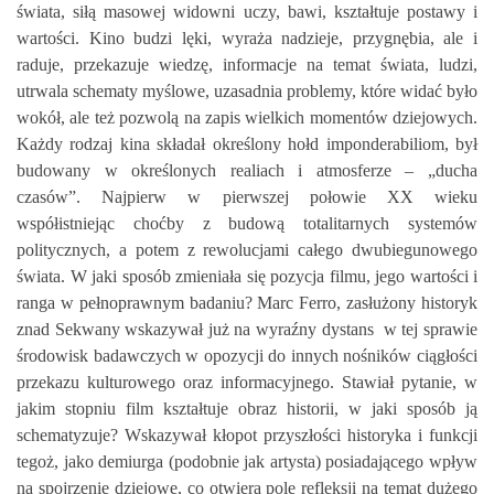
świata, siłą masowej widowni uczy, bawi, kształtuje postawy i
wartości. Kino budzi lęki, wyraża nadzieje, przygnębia, ale i
raduje, przekazuje wiedzę, informacje na temat świata, ludzi,
utrwala schematy myślowe, uzasadnia problemy, które widać było
wokół, ale też pozwolą na zapis wielkich momentów dziejowych.
Każdy rodzaj kina składał określony hołd imponderabiliom, był
budowany w określonych realiach i atmosferze – „ducha
czasów”. Najpierw w pierwszej połowie XX wieku
współistniejąc choćby z budową totalitarnych systemów
politycznych, a potem z rewolucjami całego dwubiegunowego
świata. W jaki sposób zmieniała się pozycja filmu, jego wartości i
ranga w pełnoprawnym badaniu? Marc Ferro, zasłużony historyk
znad Sekwany wskazywał już na wyraźny dystans w tej sprawie
środowisk badawczych w opozycji do innych nośników ciągłości
przekazu kulturowego oraz informacyjnego. Stawiał pytanie, w
jakim stopniu film kształtuje obraz historii, w jaki sposób ją
schematyzuje? Wskazywał kłopot przyszłości historyka i funkcji
tegoż, jako demiurga (podobnie jak artysta) posiadającego wpływ
na spojrzenie dziejowe, co otwiera pole refleksji na temat dużego