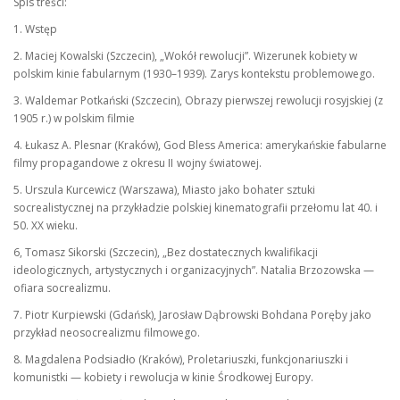
Spis treści:
1. Wstęp
2. Maciej Kowalski (Szczecin), „Wokół rewolucji”. Wizerunek kobiety w
polskim kinie fabularnym (1930–1939). Zarys kontekstu problemowego.
3. Waldemar Potkański (Szczecin), Obrazy pierwszej rewolucji rosyjskiej (z
1905 r.) w polskim filmie
4. Łukasz A. Plesnar (Kraków), God Bless America: amerykańskie fabularne
filmy propagandowe z okresu II wojny światowej.
5. Urszula Kurcewicz (Warszawa), Miasto jako bohater sztuki
socrealistycznej na przykładzie polskiej kinematografii przełomu lat 40. i
50. XX wieku.
6, Tomasz Sikorski (Szczecin), „Bez dostatecznych kwalifikacji
ideologicznych, artystycznych i organizacyjnych”. Natalia Brzozowska —
ofiara socrealizmu.
7. Piotr Kurpiewski (Gdańsk), Jarosław Dąbrowski Bohdana Poręby jako
przykład neosocrealizmu filmowego.
8. Magdalena Podsiadło (Kraków), Proletariuszki, funkcjonariuszki i
komunistki — kobiety i rewolucja w kinie Środkowej Europy.