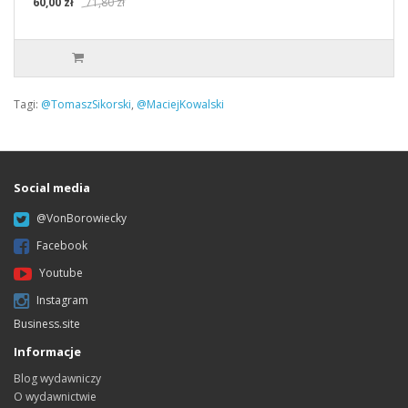
60,00 zł
71,80 zł
Tagi:
@TomaszSikorski
,
@MaciejKowalski
Social media
@VonBorowiecky
Facebook
Youtube
Instagram
Business.site
Informacje
Blog wydawniczy
O wydawnictwie