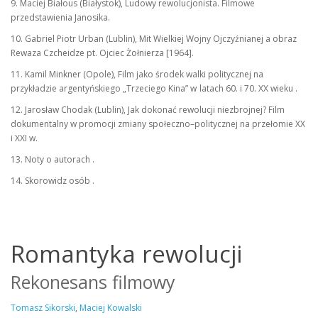
9. Maciej Białous (Białystok), Ludowy rewolucjonista. Filmowe
przedstawienia Janosika.
10. Gabriel Piotr Urban (Lublin), Mit Wielkiej Wojny Ojczyźnianej a obraz
Rewaza Czcheidze pt. Ojciec Żołnierza [1964].
11. Kamil Minkner (Opole), Film jako środek walki politycznej na
przykładzie argentyńskiego „Trzeciego Kina” w latach 60. i 70. XX wieku .
12. Jarosław Chodak (Lublin), Jak dokonać rewolucji niezbrojnej? Film
dokumentalny w promocji zmiany społeczno–politycznej na przełomie XX
i XXI w.
13. Noty o autorach .
14. Skorowidz osób .
Romantyka rewolucji
Rekonesans filmowy
Tomasz Sikorski
,
Maciej Kowalski