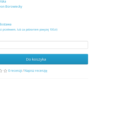
lska
von Borowiecky
dostawa
ści przelewem, lub za pobraniem powyżej 100zł)
Do koszyka
0 recenzji
/
Napisz recenzję