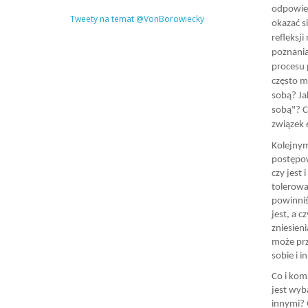
odpowied
Tweety na temat @VonBorowiecky
okazać s
refleksj
poznania
procesu 
często m
sobą? Jak
sobą"? C
związek 
Kolejnym
postępowa
czy jest
tolerowa
powinniś
jest, a 
zniesieni
może prz
sobie i 
Co i kom
jest wyb
innymi? G