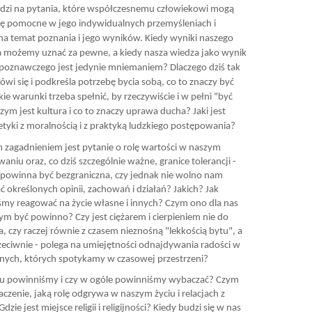
zi na pytania, które współczesnemu człowiekowi mogą
ię pomocne w jego indywidualnych przemyśleniach i
i na temat poznania i jego wyników. Kiedy wyniki naszego
 możemy uznać za pewne, a kiedy nasza wiedza jako wynik
poznawczego jest jedynie mniemaniem? Dlaczego dziś tak
ówi się i podkreśla potrzebę bycia sobą, co to znaczy być
ie warunki trzeba spełnić, by rzeczywiście i w pełni "być
zym jest kultura i co to znaczy uprawa ducha? Jaki jest
etyki z moralnością i z praktyką ludzkiego postępowania?
 zagadnieniem jest pytanie o rolę wartości w naszym
niu oraz, co dziś szczególnie ważne, granice tolerancji -
 i powinna być bezgraniczna, czy jednak nie wolno nam
ć określonych opinii, zachowań i działań? Jakich? Jak
my reagować na życie własne i innych? Czym ono dla nas
czym być powinno? Czy jest ciężarem i cierpieniem nie do
a, czy raczej równie z czasem nieznośną "lekkością bytu", a
eciwnie - polega na umiejętności odnajdywania radości w
innych, których spotykamy w czasowej przestrzeni?
u powinniśmy i czy w ogóle powinniśmy wybaczać? Czym
aczenie, jaką rolę odgrywa w naszym życiu i relacjach z
dzie jest miejsce religii i religijności? Kiedy budzi się w nas