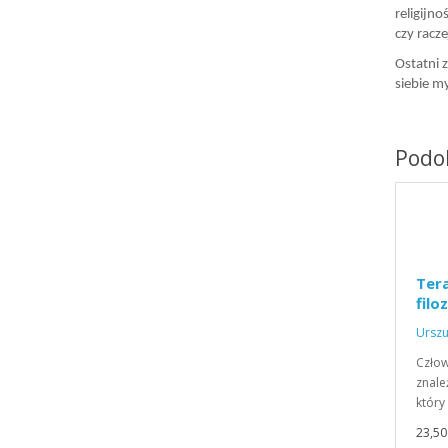
religijno
czy racze
Ostatni 
siebie m
Podob
Ter
filo
Urszu
Człow
znale
który
23,50 