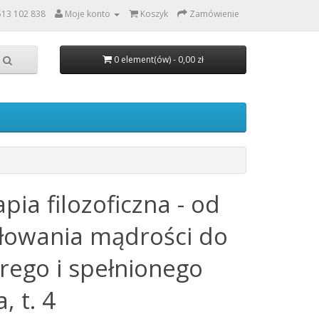
513 102 838
Moje konto
Koszyk
Zamówienie
0 element(ów) - 0,00 zł
pia filozoficzna - od
łowania mądrości do
rego i spełnionego
a, t. 4