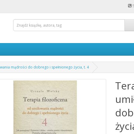
owania mądrości do dobrego i spełnionego życia, t. 4
Tera
umi
dob
życi