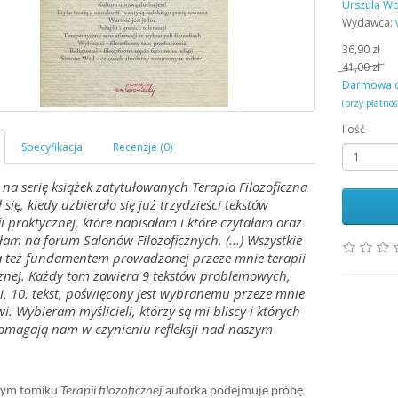
Urszula Wo
Wydawca:
36,90 zł
41,00 zł
Darmowa 
(przy płatno
Ilość
na serię książek zatytułowanych Terapia Filozoficzna
 się, kiedy uzbierało się już trzydzieści tekstów
fii praktycznej, które napisałam i które czytałam oraz
am na forum Salonów Filozoficznych. (...) Wszystkie
są też fundamentem prowadzonej przeze mnie terapii
icznej. Każdy tom zawiera 9 tekstów problemowych,
ni, 10. tekst, poświęcony jest wybranemu przeze mnie
wi. Wybieram myślicieli, którzy są mi bliscy i których
pomagają nam w czynieniu refleksji nad naszym
.
nym tomiku
Terapii filozoficznej
autorka podejmuje próbę