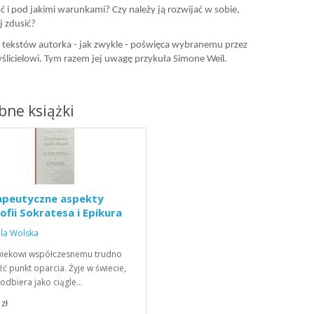
ść i pod jakimi warunkami? Czy należy ją rozwijać w sobie,
j zdusić?
z tekstów autorka - jak zwykle - poświęca wybranemu przez
yślicielowi. Tym razem jej uwagę przykuła Simone Weil.
ne książki
apeutyczne aspekty
zofii Sokratesa i Epikura
la Wolska
iekowi współczesnemu trudno
źć punkt oparcia. Żyje w świecie,
 odbiera jako ciągle…
zł