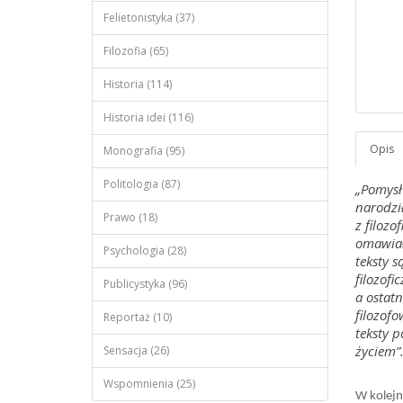
Felietonistyka (37)
Filozofia (65)
Historia (114)
Historia idei (116)
Monografia (95)
Politologia (87)
„Pomysł 
narodził
Prawo (18)
z filozo
omawiał
Psychologia (28)
teksty 
filozof
Publicystyka (96)
a ostat
filozofo
Reportaż (10)
teksty 
życiem”
Sensacja (26)
Wspomnienia (25)
W kolej