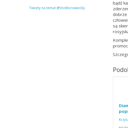
bądź ka
Tweety na temat @VonBorowiecky
zderzen
dobrze 
człowie
są skier
rosyjsk
Komplet
promocy
Szczegó
Podob
Dia
popi
Krzys