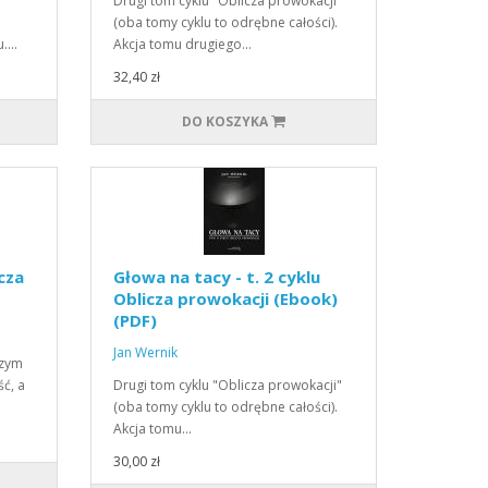
Drugi tom cyklu "Oblicza prowokacji"
(oba tomy cyklu to odrębne całości).
u.…
Akcja tomu drugiego…
32,40 zł
DO KOSZYKA
icza
Głowa na tacy - t. 2 cyklu
Oblicza prowokacji (Ebook)
(PDF)
Jan Wernik
czym
ć, a
Drugi tom cyklu "Oblicza prowokacji"
(oba tomy cyklu to odrębne całości).
Akcja tomu…
30,00 zł