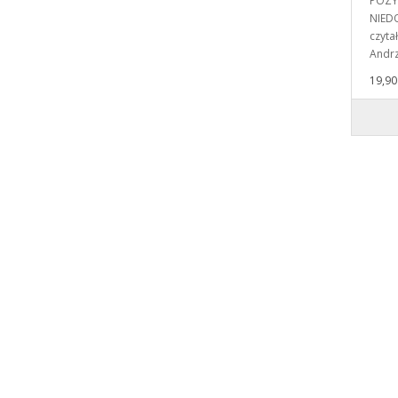
POZY
NIEDO
czyta
Andrz
19,90 