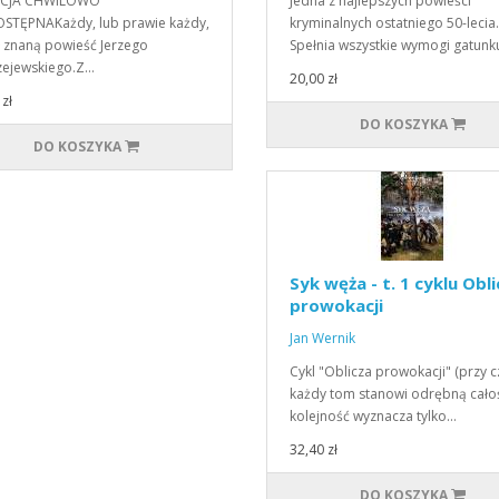
CJA CHWILOWO
Jedna z najlepszych powieści
STĘPNAKażdy, lub prawie każdy,
kryminalnych ostatniego 50-lecia.
ł znaną powieść Jerzego
Spełnia wszystkie wymogi gatunk
ejewskiego.Z…
20,00 zł
zł
DO KOSZYKA
DO KOSZYKA
Syk węża - t. 1 cyklu Obl
prowokacji
Jan Wernik
Cykl "Oblicza prowokacji" (przy 
każdy tom stanowi odrębną całoś
kolejność wyznacza tylko…
32,40 zł
DO KOSZYKA