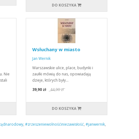
DO KOSZYKA
Wsłuchany w miasto
Jan Wernik
Warszawskie ulice, place, budynki i
u. Nie
zaułki mówią do nas, opowiadają
stali
dzieje, których były…
39,90 zł
44,90 zł
DO KOSZYKA
ządnarodowy
,
#zrzeszeniewolnośćiniezawisłość
,
#janwernik
,