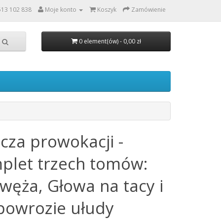
513 102 838
Moje konto
Koszyk
Zamówienie
0 element(ów) - 0,00 zł
cza prowokacji -
plet trzech tomów:
 węża, Głowa na tacy i
powrozie ułudy