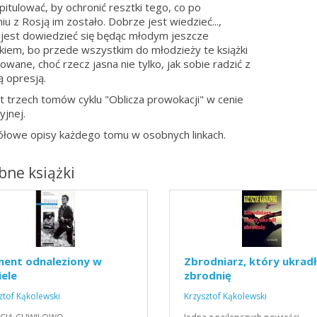
pitulować, by ochronić resztki tego, co po
iu z Rosją im zostało. Dobrze jest wiedzieć...,
jest dowiedzieć się będąc młodym jeszcze
kiem, bo przede wszystkim do młodzieży te książki
owane, choć rzecz jasna nie tylko, jak sobie radzić z
ą opresją.
 trzech tomów cyklu "Oblicza prowokacji" w cenie
jnej.
łowe opisy każdego tomu w osobnych linkach.
ne książki
ment odnaleziony w
Zbrodniarz, który ukradł
ele
zbrodnię
ztof Kąkolewski
Krzysztof Kąkolewski