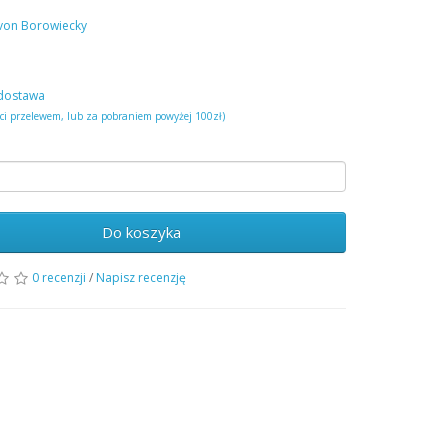
von Borowiecky
dostawa
ści przelewem, lub za pobraniem powyżej 100zł)
Do koszyka
0 recenzji
/
Napisz recenzję