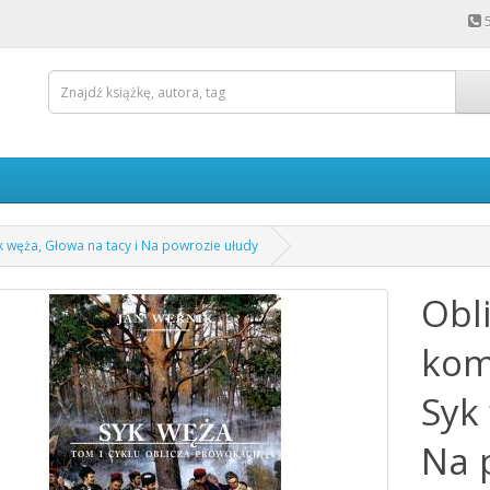
k węża, Głowa na tacy i Na powrozie ułudy
Obli
kom
Syk
Na 