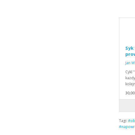
Syk 
prow
Jan W
Cykl 
każdy
kolej
30,00 
Tagi:
#ob
#napowro