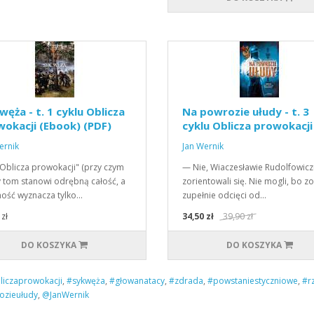
węża - t. 1 cyklu Oblicza
Na powrozie ułudy - t. 3
okacji (Ebook) (PDF)
cyklu Oblicza prowokacji
ernik
Jan Wernik
"Oblicza prowokacji" (przy czym
— Nie, Wiaczesławie Rudolfowicz
 tom stanowi odrębną całość, a
zorientowali się. Nie mogli, bo zo
ność wyznacza tylko…
zupełnie odcięci od…
zł
34,50 zł
39,90 zł
DO KOSZYKA
DO KOSZYKA
liczaprowokacji
,
#sykwęża
,
#głowanatacy
,
#zdrada
,
#powstaniestyczniowe
,
#r
zieułudy
,
@JanWernik