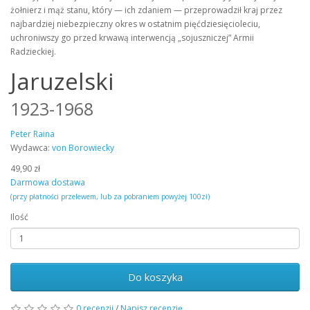
żołnierz i mąż stanu, który — ich zdaniem — przeprowadził kraj przez
najbardziej niebezpieczny okres w ostatnim pięćdziesięcioleciu,
uchroniwszy go przed krwawą interwencją „sojuszniczej” Armii
Radzieckiej.
Jaruzelski
1923-1968
Peter Raina
Wydawca:
von Borowiecky
49,90 zł
Darmowa dostawa
(przy płatności przelewem, lub za pobraniem powyżej 100zł)
Ilość
Do koszyka
0 recenzji
/
Napisz recenzję