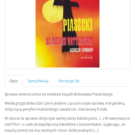
Sprawa umieszczenia na indeksie książki Bolesława Piaseckiego.
Według tygodnika
Dziś i Jutro
jedynie z pozoru była sprawą marginalną,
dotyczącą peryferii katolickiego świata tzn. ówczesnej Polski.
W istocie ta sprawa dotyczyła samej istoty katolicyzmu. (…) W swej książce
szef PAX—u zalecał współpracę katolików z komunistami, sugerując, że
między [nimi] nie ma istotnych różnic doktrynalnych (…).