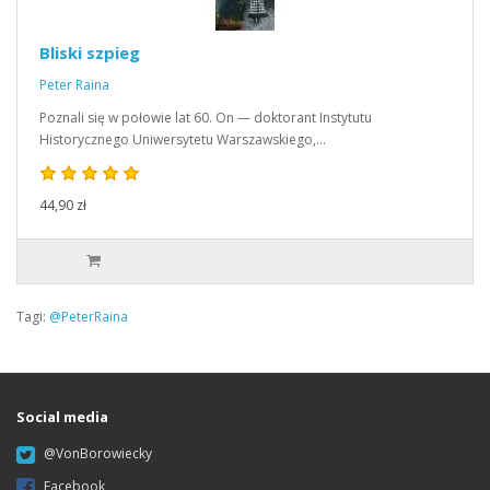
Bliski szpieg
Peter Raina
Poznali się w połowie lat 60. On — doktorant Instytutu
Historycznego Uniwersytetu Warszawskiego,…
44,90 zł
Tagi:
@PeterRaina
Social media
@VonBorowiecky
Facebook