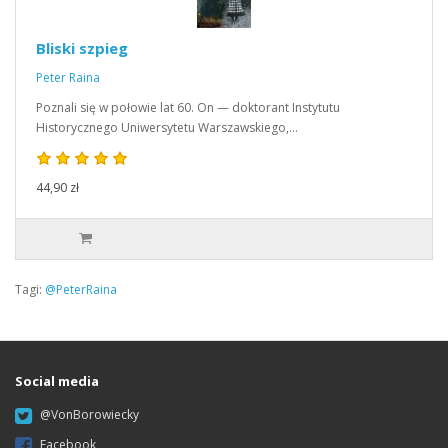
Bliski szpieg
Peter Raina
Poznali się w połowie lat 60. On — doktorant Instytutu
Historycznego Uniwersytetu Warszawskiego,…
44,90 zł
Tagi:
@PeterRaina
Social media
@VonBorowiecky
Facebook