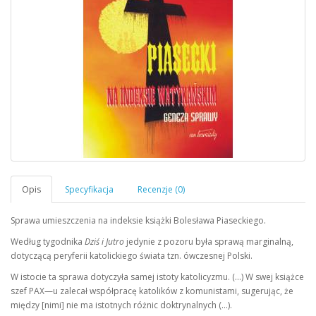
Sprawa umieszczenia na indeksie książki Bolesława Piaseckiego.
Według tygodnika
Dziś i Jutro
jedynie z pozoru była sprawą marginalną,
dotyczącą peryferii katolickiego świata tzn. ówczesnej Polski.
W istocie ta sprawa dotyczyła samej istoty katolicyzmu. (…) W swej książce
szef PAX—u zalecał współpracę katolików z komunistami, sugerując, że
między [nimi] nie ma istotnych różnic doktrynalnych (…).