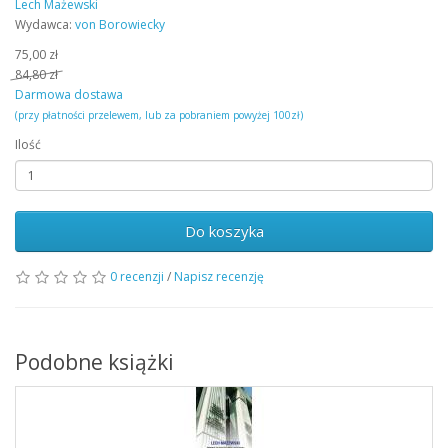
Lech Mażewski
Wydawca:
von Borowiecky
75,00 zł
84,80 zł
Darmowa dostawa
(przy płatności przelewem, lub za pobraniem powyżej 100zł)
Ilość
Do koszyka
0 recenzji
/
Napisz recenzję
Podobne książki