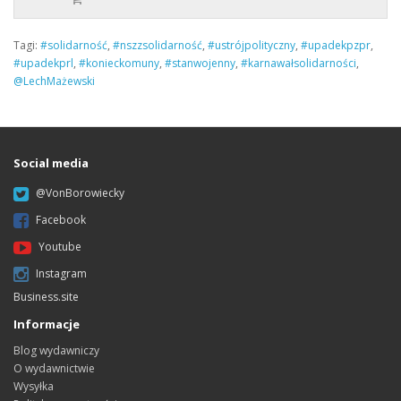
Tagi:
#solidarność
,
#nszzsolidarność
,
#ustrójpolityczny
,
#upadekpzpr
,
#upadekprl
,
#konieckomuny
,
#stanwojenny
,
#karnawałsolidarności
,
@LechMażewski
Social media
@VonBorowiecky
Facebook
Youtube
Instagram
Business.site
Informacje
Blog wydawniczy
O wydawnictwie
Wysyłka