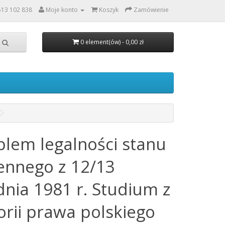
513 102 838
Moje konto
Koszyk
Zamówienie
0 element(ów) - 0,00 zł
blem legalności stanu
ennego z 12/13
dnia 1981 r. Studium z
orii prawa polskiego