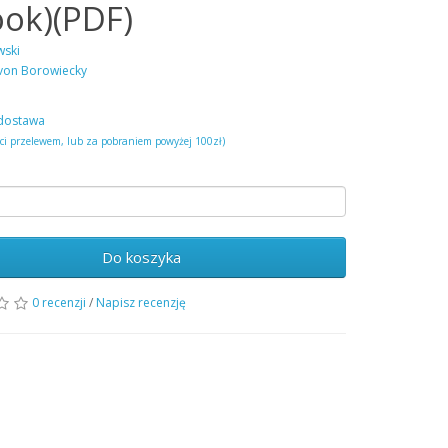
ook)(PDF)
wski
von Borowiecky
dostawa
ści przelewem, lub za pobraniem powyżej 100zł)
Do koszyka
0 recenzji
/
Napisz recenzję