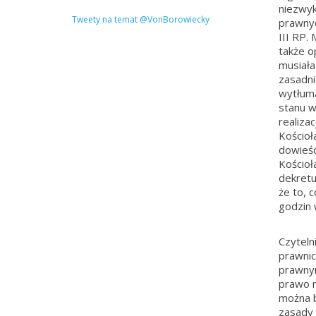
niezwyk
Tweety na temat @VonBorowiecky
prawnyc
III RP. 
także o
musiała
zasadnic
wytłuma
stanu w
realiza
Kościoł
dowieść
Kościoła
dekretu
że to, c
godzin 
Czytelni
prawnic
prawnym
prawo n
można b
zasady 