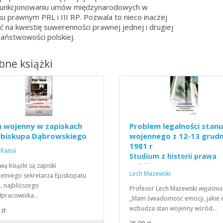
 funkcjonowaniu umów międzynarodowych w
u prawnym PRL i III RP. Pozwala to nieco inaczej
ć na kwestię suwerenności prawnej jednej i drugiej
aństwowości polskiej.
ne książki
n wojenny w zapiskach
Problem legalności stanu
ybiskupa Dąbrowskiego
wojennego z 12-13 grudn
1981 r
 Raina
Studium z historii prawa
ą książki są zapiski
polskiego
Lech Mażewski
letniego sekretarza Episkopatu
i, najbliższego
Profesor Lech Mażewski wyjaśnia
łpracownika…
„Mam świadomość emocji, jakie c
wzbudza stan wojenny wśród…
zł