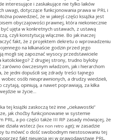
le interesujące i zaskakujące nie tylko laików
h uwagi, dotyczące funkcjonowania prawa w PRL i
Można powiedzieć, że w jakiejś części książka jest
pisem obyczajowości prawnej, która niekoniecznie
 być ujęta w konkretnych ustawach, z ustawą
zą, czyli konstytucją włącznie. Bo jak inaczej
czyć fakt, że z projektem dekretu o wprowadzeniu
ojennego na kilkanaście godzin przed jego
cją mogli się zapoznać wysocy przedstawiciele
a katolickiego? Z drugiej strony, trudno byłoby
 zarówno ówczesnym władzom, jak i hierarchom
, że jedni dopuścili się zdrady treści tajnego
 wobec osób nieuprawnionych, a drudzy wiedzieli,
o czytają, opiniują, a nawet poprawiają, za kilka
wejdzie w życie…
ka tej książki zaskoczą też inne „ciekawostki”
ze, jak choćby funkcjonowanie w systemie
 PRL, a po części także III RP zasady mówiącej, że
ie działa wstecz (
); w zasadzie
lex non retro agit
y tu mówić o dość swobodnym niestosowaniu tej
poprzez fakt nieujęcia jej w prawodawstwie PRL.