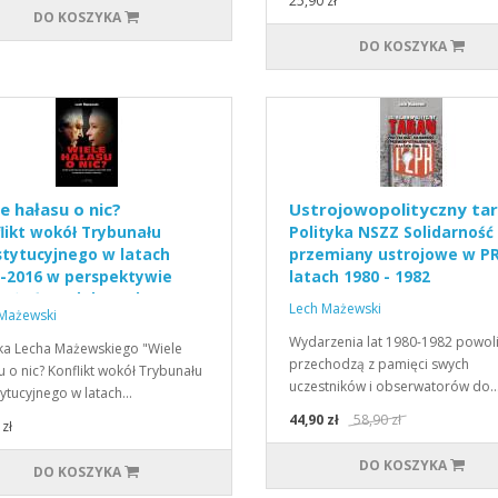
25,90 zł
DO KOSZYKA
DO KOSZYKA
e hałasu o nic?
Ustrojowopolityczny tar
likt wokół Trybunału
Polityka NSZZ Solidarność
tytucyjnego w latach
przemiany ustrojowe w P
-2016 w perspektywie
latach 1980 - 1982
ważań modelowych
Lech Mażewski
Mażewski
Wydarzenia lat 1980-1982 powol
ka Lecha Mażewskiego "Wiele
przechodzą z pamięci swych
u o nic? Konflikt wokół Trybunału
uczestników i obserwatorów do
ytucyjnego w latach…
44,90 zł
58,90 zł
zł
DO KOSZYKA
DO KOSZYKA