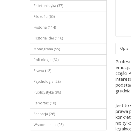
Felietonistyka (37)
Filozofia (65)
Historia (114)
Historia idei (116)
Monografia (95)
Politologia (87)
Profeso
emocji,
Prawo (18)
części 
interes
Psychologia (28)
podstaw
grudnia 
Publicystyka (96)
Reportaż (10)
Jest to
prawa p
Sensacja (26)
konkret
nie tyl
Wspomnienia (25)
legalno