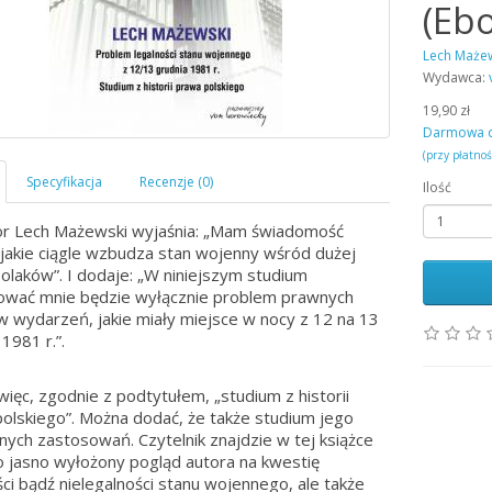
(Eb
Lech Maże
Wydawca:
19,90 zł
Darmowa 
(przy płatno
Ilość
r Lech Mażewski wyjaśnia: „Mam świadomość
 jakie ciągle wzbudza stan wojenny wśród dużej
Polaków”. I dodaje: „W niniejszym studium
ować mnie będzie wyłącznie problem prawnych
 wydarzeń, jakie miały miejsce w nocy z 12 na 13
1981 r.”.
 więc, zgodnie z podtytułem, „studium z historii
olskiego”. Można dodać, że także studium jego
nych zastosowań. Czytelnik znajdzie w tej książce
ko jasno wyłożony pogląd autora na kwestię
ści bądź nielegalności stanu wojennego, ale także