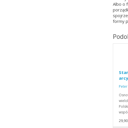
Albo o
porządk
spojrze
formy p
Podob
Sta
arc
Peter
Osnow
wielo
Polsk
wspó
29,90 