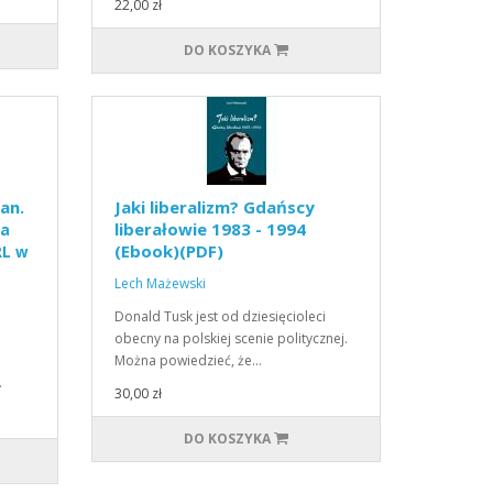
22,00 zł
DO KOSZYKA
an.
Jaki liberalizm? Gdańscy
liberałowie 1983 - 1994
 a
(Ebook)(PDF)
RL w
Lech Mażewski
Donald Tusk jest od dziesięcioleci
i
obecny na polskiej scenie politycznej.
Można powiedzieć, że…
…
30,00 zł
DO KOSZYKA