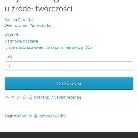
u źródeł twórczości
Roman Zawadzki
Wydawca:
von Borowiecky
20,00 zł
Darmowa dostawa
(przy płatności przelewem, lub za pobraniem powyżej 100zł)
Ilość
Do koszyka
0 recenzji
/
Napisz recenzję
Tagi:
#literatura
,
@RomanZawadzki