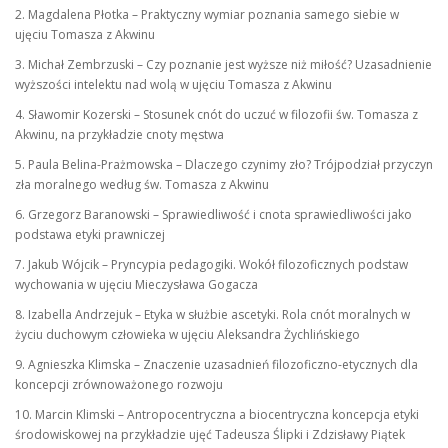
2. Magdalena Płotka – Praktyczny wymiar poznania samego siebie w
ujęciu Tomasza z Akwinu
3. Michał Zembrzuski – Czy poznanie jest wyższe niż miłość? Uzasadnienie
wyższości intelektu nad wolą w ujęciu Tomasza z Akwinu
4. Sławomir Kozerski – Stosunek cnót do uczuć w filozofii św. Tomasza z
Akwinu, na przykładzie cnoty męstwa
5. Paula Belina-Prażmowska – Dlaczego czynimy zło? Trójpodział przyczyn
zła moralnego według św. Tomasza z Akwinu
6. Grzegorz Baranowski – Sprawiedliwość i cnota sprawiedliwości jako
podstawa etyki prawniczej
7. Jakub Wójcik – Pryncypia pedagogiki. Wokół filozoficznych podstaw
wychowania w ujęciu Mieczysława Gogacza
8. Izabella Andrzejuk – Etyka w służbie ascetyki. Rola cnót moralnych w
życiu duchowym człowieka w ujęciu Aleksandra Żychlińskiego
9. Agnieszka Klimska – Znaczenie uzasadnień filozoficzno-etycznych dla
koncepcji zrównoważonego rozwoju
10. Marcin Klimski – Antropocentryczna a biocentryczna koncepcja etyki
środowiskowej na przykładzie ujęć Tadeusza Ślipki i Zdzisławy Piątek