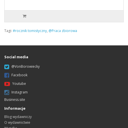
Tagi:
#rocznik tomistyczny
,
@Praca zbiorowa
Social media
@VonBorowiecky
Facebook
Youtube
Instagram
Business.site
Informacje
Blog wydawniczy
O wydawnictwie