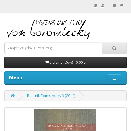
0 element(ów) - 0,00 zł
Menu
Rocznik Tomistyczny 3 (2014)