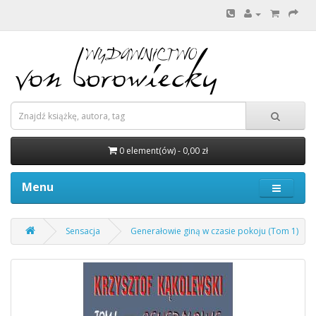
0 element(ów) - 0,00 zł
Menu
Sensacja
Generałowie giną w czasie pokoju (Tom 1)