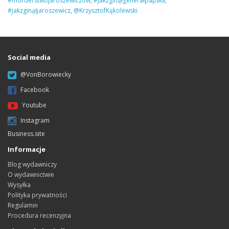
#morderstwojaroszewiczów
,
#jakzginąłgenerałpapała
,
#jakzginąłjaroszewicz
,
@KrzysztofKąkolewski
Social media
@VonBorowiecky
Facebook
Youtube
Instagram
Business.site
Informacje
Blog wydawniczy
O wydawnictwie
Wysyłka
Polityka prywatności
Regulamin
Procedura recenzyjna