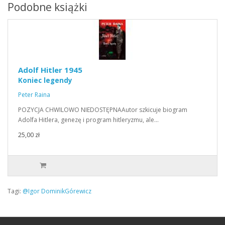
Podobne książki
Adolf Hitler 1945
Koniec legendy
Peter Raina
POZYCJA CHWILOWO NIEDOSTĘPNAAutor szkicuje biogram
Adolfa Hitlera, genezę i program hitleryzmu, ale…
25,00 zł
Tagi:
@Igor DominikGórewicz