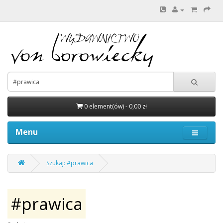
0 element(ów) - 0,00 zł
Menu
Szukaj: #prawica
#prawica