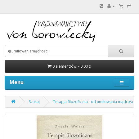
0 element(ów) - 0,00 zł
Menu
Szukaj
Terapia filozoficzna - od umiłowania mądrości do