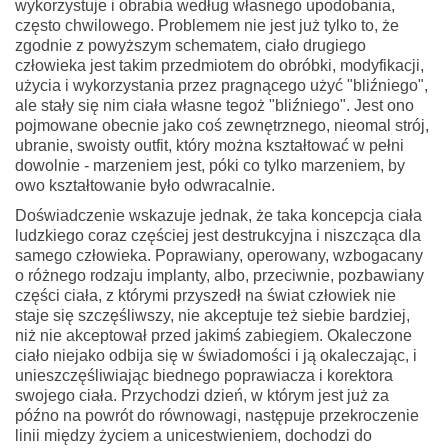
wykorzystuje i obrabia według własnego upodobania,
często chwilowego. Problemem nie jest już tylko to, że
zgodnie z powyższym schematem, ciało drugiego
człowieka jest takim przedmiotem do obróbki, modyfikacji,
użycia i wykorzystania przez pragnącego użyć "bliźniego",
ale stały się nim ciała własne tegoż "bliźniego". Jest ono
pojmowane obecnie jako coś zewnętrznego, nieomal strój,
ubranie, swoisty outfit, który można kształtować w pełni
dowolnie - marzeniem jest, póki co tylko marzeniem, by
owo kształtowanie było odwracalnie.
Doświadczenie wskazuje jednak, że taka koncepcja ciała
ludzkiego coraz częściej jest destrukcyjna i niszcząca dla
samego człowieka. Poprawiany, operowany, wzbogacany
o różnego rodzaju implanty, albo, przeciwnie, pozbawiany
części ciała, z którymi przyszedł na świat człowiek nie
staje się szczęśliwszy, nie akceptuje też siebie bardziej,
niż nie akceptował przed jakimś zabiegiem. Okaleczone
ciało niejako odbija się w świadomości i ją okaleczając, i
unieszczęśliwiając biednego poprawiacza i korektora
swojego ciała. Przychodzi dzień, w którym jest już za
późno na powrót do równowagi, następuje przekroczenie
linii między życiem a unicestwieniem, dochodzi do