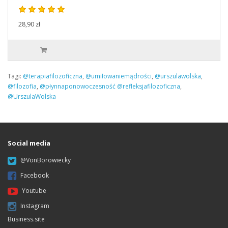
28,90 zł
Tagi:
@terapiafilozoficzna
,
@umiłowaniemądrości
,
@urszulawolska
,
@filozofia
,
@płynnaponowoczesność @refleksjafilozoficzna
,
@UrszulaWolska
Social media
@VonBorowiecky
Facebook
Youtube
Instagram
Business.site