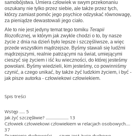
samobójstwa. Umiera człowiek w swym przekonaniu
oszukany nie tylko przez siebie, ale także przez tych,
którzy zamiast pomóc jego psychice odzyskać równowagę,
za pieniądze dewastowali jego ciało.
Ale to nie jest jedyny temat tego tomiku
Terapii
filozoficzne
j, w którym jak zwykle chodzi o to, by nasze
życie z dnia na dzień było lepsze i szczęśliwsze, a więc
przede wszystkim mądrzejsze. Byśmy stawali się ludźmi
mądrzejszymi, realnie patrzącymi na świat, umiejącymi
cieszyć się życiem i iść ku wieczności, do której jesteśmy
powołani. Byśmy wiedzieli, kim jesteśmy, co powinniśmy
czynić, a czego unikać, by także żyć ludzkim życiem, i być -
jak pisze autorka - człowiekowi człowiekiem.
Spis treści
Wstęp ...... 5
Jak żyć szczęśliwie? ......................... 13
Człowiek człowiekowi człowiekiem w relacjach osobowych.....
37
Pragnienie duchowości — czym jest życie duchowe