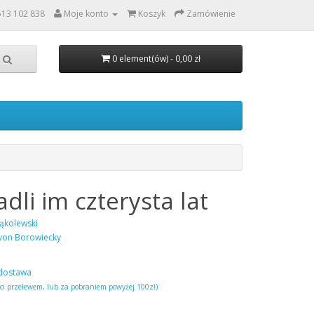
513 102 838
Moje konto
Koszyk
Zamówienie
0 element(ów) - 0,00 zł
dli im czterysta lat
Kąkolewski
von Borowiecky
dostawa
ści przelewem, lub za pobraniem powyżej 100zł)