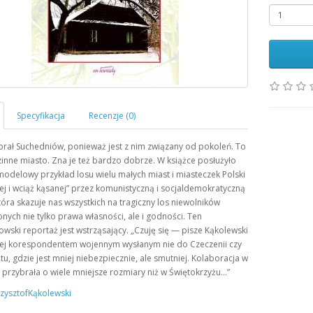
brał Suchedniów, ponieważ jest z nim związany od pokoleń. To
inne miasto. Zna je też bardzo dobrze. W książce posłużyło
odelowy przykład losu wielu małych miast i miasteczek Polski
j i wciąż kąsanej” przez komunistyczną i socjaldemokratyczną
tóra skazuje nas wszystkich na tragiczny los niewolników
ych nie tylko prawa własności, ale i godności. Ten
wski reportaż jest wstrząsający. „Czuję się — pisze Kąkolewski
ej korespondentem wojennym wysłanym nie do Czeczenii czy
e tu, gdzie jest mniej niebezpiecznie, ale smutniej. Kolaboracja w
 przybrała o wiele mniejsze rozmiary niż w Świętokrzyżu…”
zysztofKąkolewski