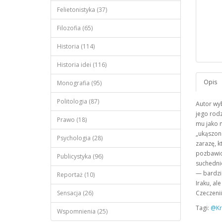
Felietonistyka (37)
Filozofia (65)
Historia (114)
Historia idei (116)
Monografia (95)
Politologia (87)
Autor wy
jego rodz
Prawo (18)
mu jako m
„ukąszone
Psychologia (28)
zarazę, k
pozbawion
Publicystyka (96)
suchednio
— bardzi
Reportaż (10)
Iraku, al
Sensacja (26)
Czeczenii
Tagi:
@Kr
Wspomnienia (25)