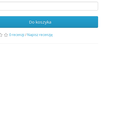
Do koszyka
0 recenzji
/
Napisz recenzję