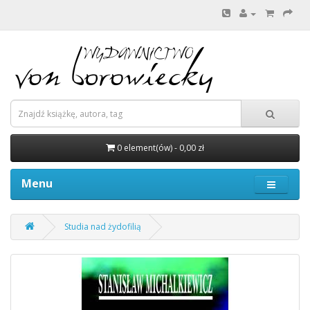
0 element(ów) - 0,00 zł
Menu
Studia nad żydofilią