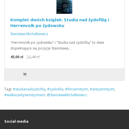
Komplet dwóch książek: Studia nad żydofilią i
Herrenvolk po żydowsku
Stanisław Michalkiewicz
"Herrenvolk po żydowsku" i "Studia nad żydofilią" to dwie
dopełniające się pozycje Stanisława…
45,00 zł
52,40 zł
Tagi:
#studianadżydofilią
,
#żydofilia
,
#filosemityzm
,
#antysemityzm
,
#walkazantysemityzmem
,
@StanisławMichalkiewicz
Social media