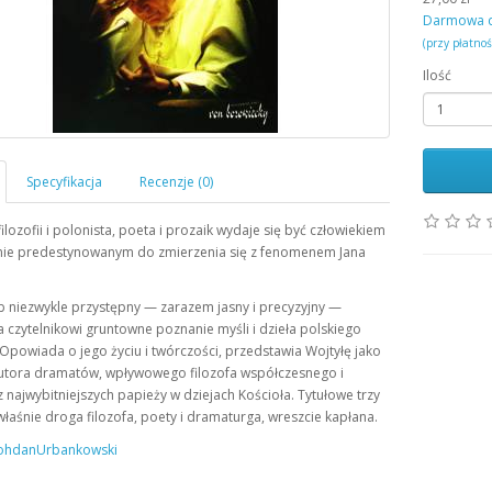
Darmowa 
(przy płatno
Ilość
filozofii i polonista, poeta i prozaik wydaje się być człowiekiem
nie predestynowanym do zmierzenia się z fenomenem Jana
 niezwykle przystępny — zarazem jasny i precyzyjny —
 czytelnikowi gruntowne poznanie myśli i dzieła polskiego
Opowiada o jego życiu i twórczości, przedstawia Wojtyłę jako
autora dramatów, wpływowego filozofa współczesnego i
 najwybitniejszych papieży w dziejach Kościoła. Tytułowe trzy
właśnie droga filozofa, poety i dramaturga, wreszcie kapłana.
hdanUrbankowski