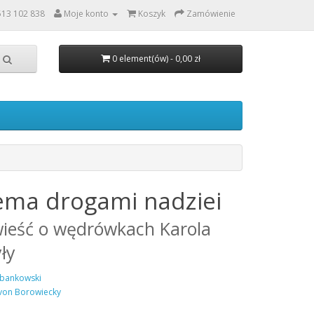
513 102 838
Moje konto
Koszyk
Zamówienie
0 element(ów) - 0,00 zł
ema drogami nadziei
ieść o wędrówkach Karola
ły
bankowski
von Borowiecky