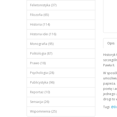
Felietonistyka (37)
Filozofia (65)
Historia (114)
Historia idei (116)
Monografia (95)
Politologia (87)
Historyk 
szczegól
Prawo (18)
Pawła II.
Psychologia (28)
W sposób
umożliwia
Publicystyka (96)
papieża. 
poetę i 
Reportaż (10)
jednego z
drogi to 
Sensacja (26)
Tagi:
@Bo
Wspomnienia (25)