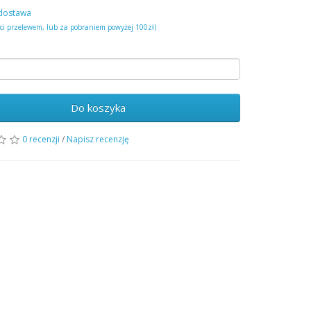
dostawa
ści przelewem, lub za pobraniem powyżej 100zł)
Do koszyka
0 recenzji
/
Napisz recenzję