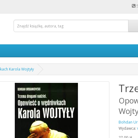
ach Karola Wojtyły
Trz
Opow
Wojty
Bohdan Ur
Wydawca:
27,00 zł