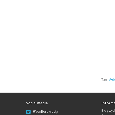
Tagi:
#eb
Social media
Informa
Blog wyd
@VonBorowiecky