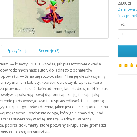
28,00 zł
Darmowa 
(przy płatno
Ilość
 znam! — krzyczy Cruella w todze, jak pieszczotliwie określa
ądów rodzinnych nasz autor, do jednego z bohaterów
j opowieści. — Sama się rozwodziłam!
Ten jej okrzyk wojenny
zem wyznaniem kobiety, kobietki, dziewczynki wprost, której
za prawnicza i takież doświadczenie, lata studiów, na które tak
powoływać pokazując swój dyplom i aplikację, funkcja, jaką
systemie państwowego wymiaru sprawiedliwości — niczym są
ystencjalnego doświadczenia, jakim jest dla niej spotkanie na
wej mężczyzny, uosobienia wroga, którego nienawidzi, i nad
a teraz suwerenną władzę. Inna tę władzę suwerenną
ta, podrze dokumenty, które pozwany skrupulatnie gromadził
owiedzenia swej niewinności…