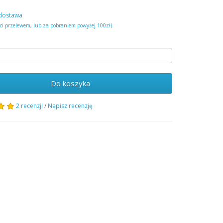
dostawa
ści przelewem, lub za pobraniem powyżej 100zł)
Do koszyka
2 recenzji
/
Napisz recenzję