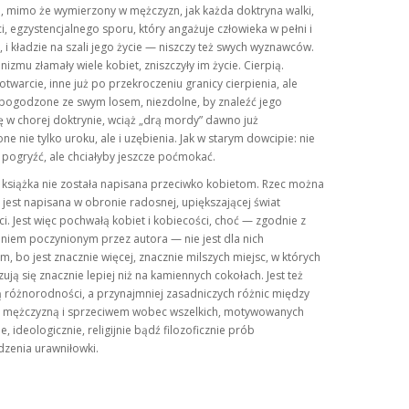
, mimo że wymierzony w mężczyzn, jak każda doktryna walki,
i, egzystencjalnego sporu, który angażuje człowieka w pełni i
 i kładzie na szali jego życie — niszczy też swych wyznawców.
nizmu złamały wiele kobiet, zniszczyły im życie. Cierpią.
otwarcie, inne już po przekroczeniu granicy cierpienia, ale
epogodzone ze swym losem, niezdolne, by znaleźć jego
 w chorej doktrynie, wciąż
drą mordy
dawno już
e nie tylko uroku, ale i uzębienia. Jak w starym dowcipie: nie
pogryźć, ale chciałyby jeszcze poćmokać.
 książka nie została napisana przeciwko kobietom. Rzec można
 jest napisana w obronie radosnej, upiększającej świat
i. Jest więc pochwałą kobiet i kobiecości, choć — zgodnie z
niem poczynionym przez autora — nie jest dla nich
, bo jest znacznie więcej, znacznie milszych miejsc, w których
zują się znacznie lepiej niż na kamiennych cokołach. Jest też
 różnorodności, a przynajmniej zasadniczych różnic między
a mężczyzną i sprzeciwem wobec wszelkich, motywowanych
ie, ideologicznie, religijnie bądź filozoficznie prób
zenia urawniłowki.