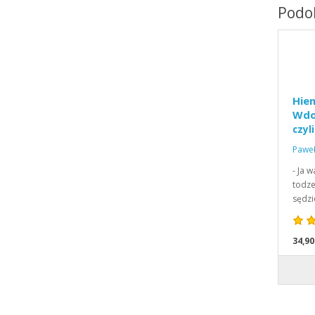
Podob
Hien
Wd
czyl
Paweł
- Ja 
todze
sędzi
34,90