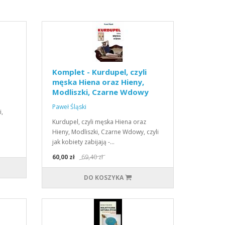
Komplet - Kurdupel, czyli
męska Hiena oraz Hieny,
Modliszki, Czarne Wdowy
Paweł Śląski
i,
Kurdupel, czyli męska Hiena oraz
Hieny, Modliszki, Czarne Wdowy, czyli
jak kobiety zabijają -…
60,00 zł
69,40 zł
DO KOSZYKA