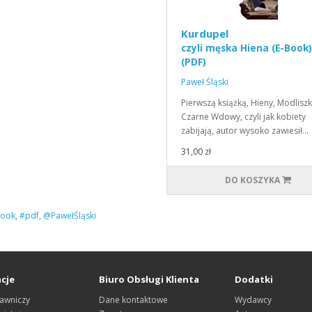
Kurdupel
czyli męska Hiena (E-Book)
(PDF)
Paweł Śląski
Pierwszą książką, Hieny, Modliszk
Czarne Wdowy, czyli jak kobiety
zabijają, autor wysoko zawiesił…
31,00 zł
DO KOSZYKA
ook
,
#pdf
,
@PawełŚląski
cje
Biuro Obsługi Klienta
Dodatki
awniczy
Dane kontaktowe
Wydawcy