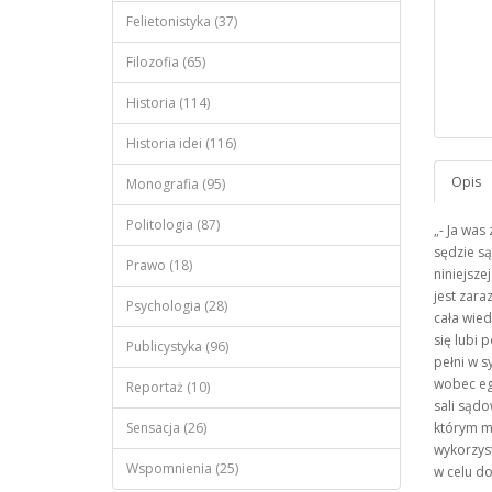
Felietonistyka (37)
Filozofia (65)
Historia (114)
Historia idei (116)
Monografia (95)
Politologia (87)
- Ja was
sędzie s
Prawo (18)
niniejsze
jest zara
Psychologia (28)
cała wied
się lubi 
Publicystyka (96)
pełni w 
wobec egz
Reportaż (10)
sali sądo
Sensacja (26)
którym m
wykorzys
Wspomnienia (25)
w celu d