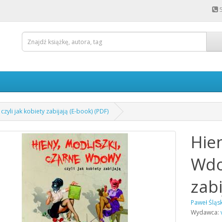
zyli jak kobiety zabijają (E-book) (PDF)
Hie
Wdow
zabi
Paweł Śląsk
Wydawca: