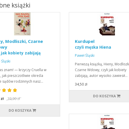
ne książki
y, Modliszki, Czarne
Kurdupel
owy
czyli męska Hiena
i jak kobiety zabijają
Paweł Śląski
 Śląski
Pierwszą książką, Hieny, Modliszk
was znam! — krzyczy Cruella w
Czarne Wdowy, czyli jak kobiety
, jak pieszczotliwie określa
zabijają, autor wysoko zawiesił…
e sądów rodzinnych nasz…
34,50 zł
DO KOSZYKA
 zł
39,90 zł
DO KOSZYKA