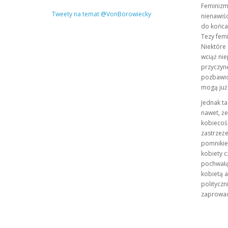
Feminizm
Tweety na temat @VonBorowiecky
nienawiśc
do końca,
Tezy femi
Niektóre 
wciąż ni
przyczynę
pozbawion
mogą już 
Jednak ta
nawet, że
kobiecośc
zastrzeże
pomnikiem
kobiety c
pochwałą
kobietą 
polityczn
zaprowad