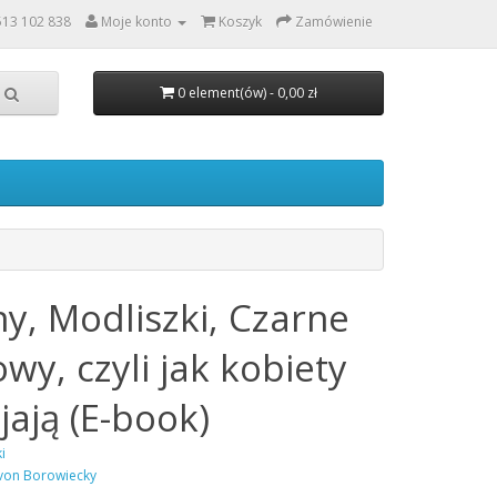
513 102 838
Moje konto
Koszyk
Zamówienie
0 element(ów) - 0,00 zł
ny, Modliszki, Czarne
y, czyli jak kobiety
jają (E-book)
i
von Borowiecky