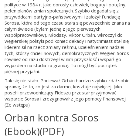
polityce w 1984 r. jako dorosły człowiek, bogaty i potężny,
pełen planów zmian społecznych. Szybko dogadał się z
przywódcami partyjno-państwowymi i założył Fundację
Sorosa, która od tego czasu stała się powszechnie znana na
całym świecie (byłam jedną z jego pierwszych
współpracowników). Młodszy,
Viktor Orbán,
wkroczył
do
węgierskiej polityki pod koniec dekady i natychmiast stał się
liderem sił na rzecz zmiany reżimu, ucieleśnieniem nadziei
tych, którzy chcieli nowych, demokratycznych
Węgier.
Soros
również od razu dostrzegł w nim przyszłość i wsparł go
wyjazdem na studia za granicę. To mógł być początek
pięknej przyjaźni.
Tak się nie stało. Ponieważ Orbán bardzo szybko zdał sobie
sprawę, że to, co jest za darmo, kosztuje najwięcej. Jako
poseł i przewodniczący Fideszu przestał przyjmować
wsparcie Sorosa i zrezygnował z jego pomocy finansowej.
(Ze wstępu)
Orban kontra Soros
(Ebook)(PDF)