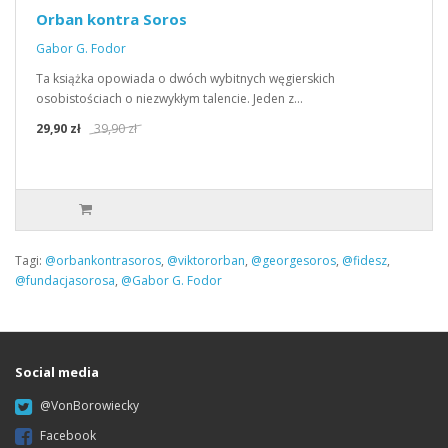
Orban kontra Soros
Gabor G. Fodor
Ta książka opowiada o dwóch wybitnych węgierskich
osobistościach o niezwykłym talencie. Jeden z…
29,90 zł
39,90 zł
Tagi:
@orbankontrasoros
,
@viktororban
,
@georgesoros
,
@fidesz
,
@fundacjasorosa
,
@Gabor G. Fodor
Social media
@VonBorowiecky
Facebook