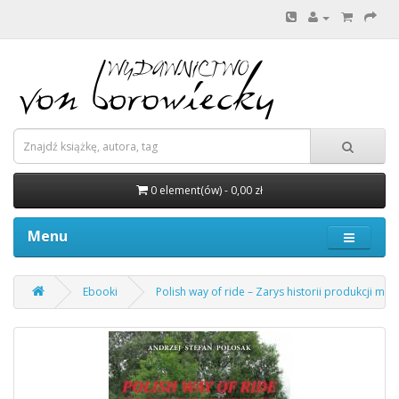
0 element(ów) - 0,00 zł
Menu
Ebooki
Polish way of ride – Zarys historii produkcji mot