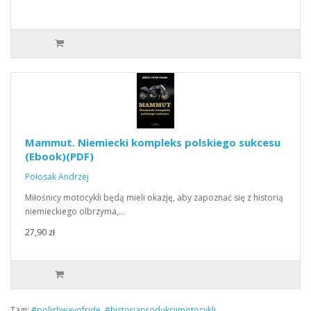
Mammut. Niemiecki kompleks polskiego sukcesu
(Ebook)(PDF)
Połosak Andrzej
Miłośnicy motocykli będą mieli okazję, aby zapoznać się z historią
niemieckiego olbrzyma,…
27,90 zł
Tagi:
#polishwayofride
,
#historiaprodukcjimotocykli
,