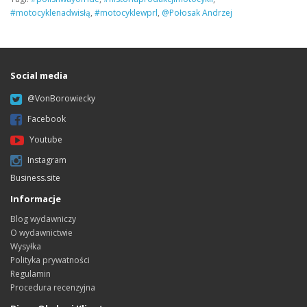
#motocyklenadwisłą
,
#motocyklewprl
,
@Połosak Andrzej
Social media
@VonBorowiecky
Facebook
Youtube
Instagram
Business.site
Informacje
Blog wydawniczy
O wydawnictwie
Wysyłka
Polityka prywatności
Regulamin
Procedura recenzyjna