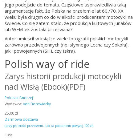
jego podejście do tematu. Częściowo usprawiedliwia taką
argumentację fakt, że Polska na przełomie lat 60./70. XX
wieku była drugim co do wielkości producentem motocykli na
świecie. Co się zatem stało, że produkcja kultowych Junaków
lub WFM-ek została przerwana?
Autor umieścił w książce wiele fotografii polskich motocykli
zarówno przedwojennych (np. słynnego Lecha czy Sokoła),
jak i powojennych (SHL czy Iskra).
Polish way of ride
Zarys historii produkcji motocykli
nad Wisłą (Ebook)(PDF)
Połosak Andrzej
Wydawca:
von Borowiecky
25,00 zł
Darmowa dostawa
(przy płatności przelewem, lub za pobraniem powyżej 100zł)
Ilość