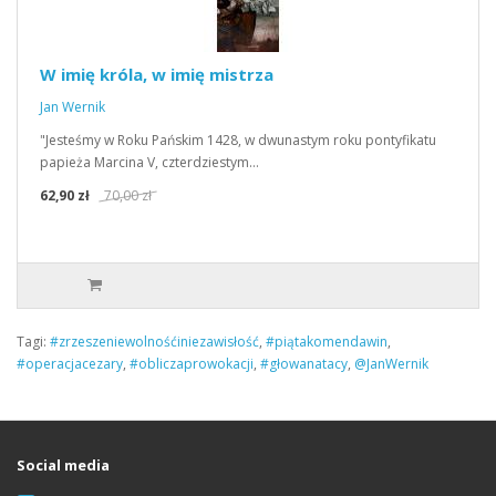
W imię króla, w imię mistrza
Jan Wernik
"Jesteśmy w Roku Pańskim 1428, w dwunastym roku pontyfikatu
papieża Marcina V, czterdziestym…
62,90 zł
70,00 zł
Tagi:
#zrzeszeniewolnośćiniezawisłość
,
#piątakomendawin
,
#operacjacezary
,
#obliczaprowokacji
,
#głowanatacy
,
@JanWernik
Social media