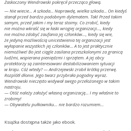
Zaskoczony Wendrowski pokręcił przecząco głową.
— Nie wiecie... A szkoda… Naprawdę, wielka szkoda… On kiedyś
stanął przed bardzo podobnym dylematem. Tak! Przed takim
samym, przed jakim i my teraz stoimy. Co zrobić, kiedy
nie można wkraść się w łaski wrogiej organizacji..., kiedy
nie można zdobyć zaufania jej członków..., kiedy się wie,
że jedyną możliwością unicestwienia tej organizacji jest
wyłapanie wszystkich jej członków… A to jest praktycznie
niemożliwe! Bo jest ciągle zasilana przeszkolonymi za granicą
ludźmi, wspierana pieniędzmi i sprzętem. A jej obcy
protektorzy są zainteresowani destabilizowaniem sytuacji
w kraju. Cóż wtedy? — Andrzejewski zrobił krótką przerwę.
Rozplótł dłonie. Jego twarz przybrała pogodny wyraz.
Wendrowski nieczęsto widywał swego przełożonego w takim
nastroju.
— Otóż należy założyć własną organizację… I my właśnie to
zrobimy!
— Obywatelu pułkowniku... nie bardzo rozumiem...
Książka dostępna także jako ebook.