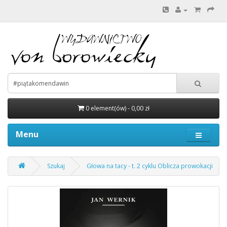
0 element(ów) - 0,00 zł
Menu
Szukaj
Głowa na tacy - t. 2 cyklu Oblicza prowokacji