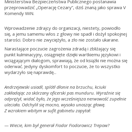
Ministerstwa Bezpieczeństwa Publicznego postanawia
przeprowadzić „Operację Cezary”, dziś znaną jako sprawa V
Komendy WiN.
Wprowadzenie zdrajcy do organizacji, niestety, powiodło
się, a jemu samemu włos z głowy nie spadł i dożył spokojnej
starości. Dobro nie zwyciężyło, a zło nie zostało ukarane.
Narastające poczucie zagrożenia zdradą i zbliżający się
punkt kulminacyjny, osiągnięte dzięki wartkiemu językowi i
wciągającym dialogom, sprawiają, że od książki nie można się
oderwać. Jedyny dyskomfort to poczucie, że to wszystko
wydarzyło się naprawdę...
Andrzejewski usiadł, splótł dłonie na brzuchu, kciuki
zakładając za skórzany oficerski pas munduru. Wyraźnie się
odprężył, widać było, że jego wcześniejsza nerwowość zupełnie
uleciała. Odchylił się mocno, wysoko unosząc głowę.
Z wzrokiem wbitym w sufit gabinetu zapytał:
— Wiecie, kim był generał Fiodor Fiodorowicz Trepow?