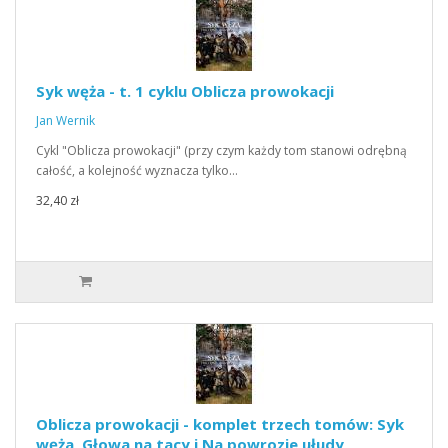
Syk węża - t. 1 cyklu Oblicza prowokacji
Jan Wernik
Cykl "Oblicza prowokacji" (przy czym każdy tom stanowi odrębną
całość, a kolejność wyznacza tylko…
32,40 zł
Oblicza prowokacji - komplet trzech tomów: Syk
węża, Głowa na tacy i Na powrozie ułudy