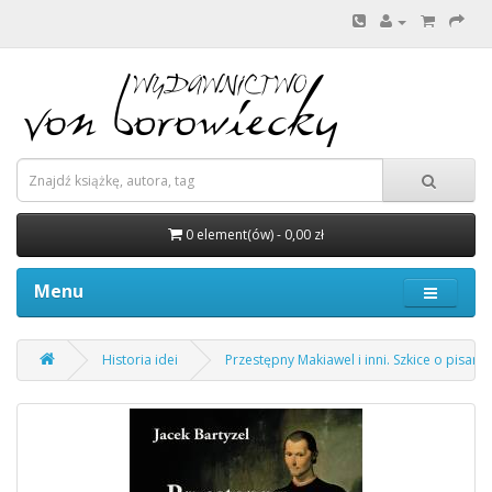
0 element(ów) - 0,00 zł
Menu
Historia idei
Przestępny Makiawel i inni. Szkice o pisarza