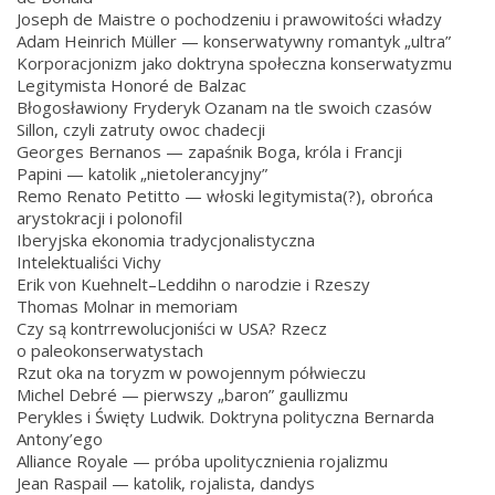
Joseph de Maistre o pochodzeniu i prawowitości władzy
Adam Heinrich Müller — konserwatywny romantyk „ultra”
Korporacjonizm jako doktryna społeczna konserwatyzmu
Legitymista Honoré de Balzac
Błogosławiony Fryderyk Ozanam na tle swoich czasów
Sillon, czyli zatruty owoc chadecji
Georges Bernanos — zapaśnik Boga, króla i Francji
Papini — katolik „nietolerancyjny”
Remo Renato Petitto — włoski legitymista(?), obrońca
arystokracji i polonofil
Iberyjska ekonomia tradycjonalistyczna
Intelektualiści Vichy
Erik von Kuehnelt–Leddihn o narodzie i Rzeszy
Thomas Molnar in memoriam
Czy są kontrrewolucjoniści w USA? Rzecz
o paleokonserwatystach
­Rzut oka na toryzm w powojennym półwieczu
Michel Debré — pierwszy „baron” gaullizmu
Perykles i Święty Ludwik. Doktryna polityczna Bernarda
Antony’ego
Alliance Royale — próba upolitycznienia rojalizmu
Jean Raspail — katolik, rojalista, dandys