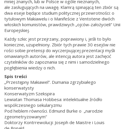
mniej znanych, lub w Polsce w ogóle nieznanych,
ale zasługujących na uwagę. Klamrą spinającą ten zbiór są
dwa eseje będące studium politycznej przewrotności: o
tytułowym Makiawelu i o Manifeście z Ventotene dwóch
włoskich komunistów, prawdziwych „ojców-założycieli” Unii
Europejskiej.
Każdy szkic jest przejrzany, poprawiony i, jeśli to było
konieczne, uzupełniony. Zbiór tych prawie 30 esejów nie
rości sobie pretensji do wyczerpującej prezentacji myśli
omawianych autorów, ale intencją autora jest zachęcić
czytelników do zapoznania się z nimi i samodzielnego
pogłębienia wiedzy o nich.
Spis treści
„Przestępny Makiawel”. Dumania zgrzybiałego
konserwatysty
Konserwatyzm Szekspira
Lewiatan Thomasa Hobbesa: intelektualne źródło
współczesnego sekularyzmu
Pod heblem równości. Edmund Burke o „narodzie
zgeometryzowanym”
Doktorzy Kontrrewolucji: Joseph de Maistre i Louis
de Bonald