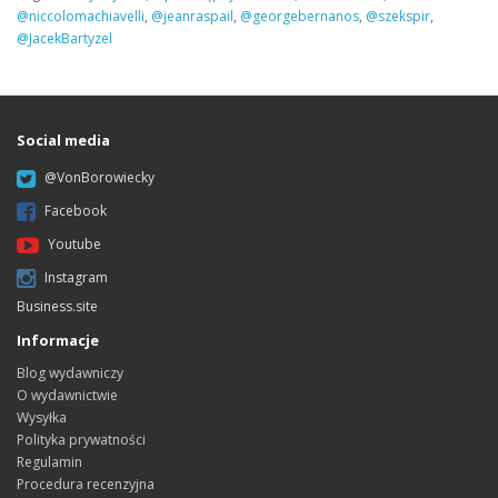
@niccolomachiavelli
,
@jeanraspail
,
@georgebernanos
,
@szekspir
,
@JacekBartyzel
Social media
@VonBorowiecky
Facebook
Youtube
Instagram
Business.site
Informacje
Blog wydawniczy
O wydawnictwie
Wysyłka
Polityka prywatności
Regulamin
Procedura recenzyjna