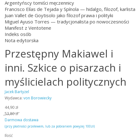
Argentyńscy tomiści męczennicy
Francisco Elías de Tejada y Spínola — hidalgo, filozof, karlista
Juan Vallet de Goytisolo jako filozof prawa i polityki
Miguel Ayuso Torres — tradycjonalista po nowoczesności
Manifest z Ventotene
Indeks osób
Nota edytorska
Przestępny Makiawel i
inni. Szkice o pisarzach i
myślicielach politycznych
Jacek Bartyzel
Wydawca:
von Borowiecky
44,90 zł
53,80 zł
Darmowa dostawa
(przy płatności przelewem, lub za pobraniem powyżej 100zł)
Ilość