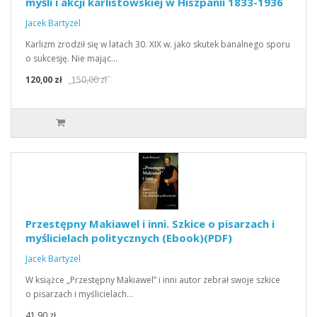
myśli i akcji karlistowskiej w Hiszpanii 1833-1936
Jacek Bartyzel
Karlizm zrodził się w latach 30. XIX w. jako skutek banalnego sporu
o sukcesję. Nie mając…
120,00 zł
150,00 zł
Przestępny Makiawel i inni. Szkice o pisarzach i
myślicielach politycznych (Ebook)(PDF)
Jacek Bartyzel
W książce „Przestępny Makiawel” i inni autor zebrał swoje szkice
o pisarzach i myślicielach…
41,90 zł