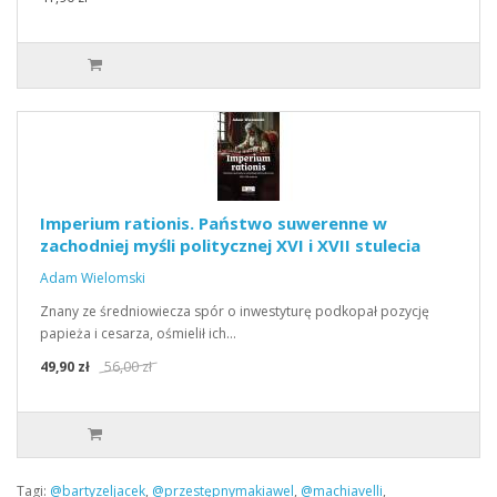
Imperium rationis. Państwo suwerenne w
zachodniej myśli politycznej XVI i XVII stulecia
Adam Wielomski
Znany ze średniowiecza spór o inwestyturę podkopał pozycję
papieża i cesarza, ośmielił ich…
49,90 zł
56,00 zł
Tagi:
@bartyzeljacek
,
@przestępnymakiawel
,
@machiavelli
,