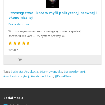
Przestępstwo i kara w myśli politycznej, prawnej i
ekonomicznej
Praca zbiorowa
W potocznym mniemaniu przestępcę powinna spotkać
sprawiedliwa kara... Czy system prawny, w…
32,50 zł
Tagi:
#oświata
,
#edukacja
,
#darmowanauka
,
#prawodonauki
,
#naukawkonstytucji
,
#systemedukacji
,
@PawełBała
Social media