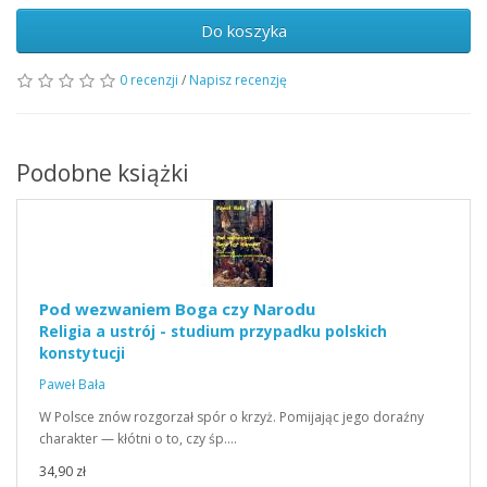
Do koszyka
0 recenzji
/
Napisz recenzję
Podobne książki
Pod wezwaniem Boga czy Narodu
Religia a ustrój - studium przypadku polskich
konstytucji
Paweł Bała
W Polsce znów rozgorzał spór o krzyż. Pomijając jego doraźny
charakter — kłótni o to, czy śp.…
34,90 zł