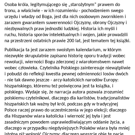
Osoba króla, legitymującego się „starożytnym” prawem do
tronu, a właściwie - w ich rozumieniu - pochodzeniem swego
urzędu i władzy od Boga, jest dla nich osobowym zwornikiem i
zarazem gwarantem suwerenności Ojczyzny, obrony Ojczyzny i
niezbywalnych praw jednostki ludzkiej. Historia ich myśli i
ruchu, historia sporów intelektualnych i wojen, jakie prowadzili
na przestrzeni ostatnich prawie 200 lat, jest tematem tej książki.
Publikacja ta jest zarazem swoistym kalendarium, w którym
niezwykle skrupulatnie zapisano historię oporu tradycji wobec
rewolucji, wierności Bogu zderzonej z wiarołomstwem nawet
wobec człowieka. Czytelnika Polskiego zainteresuje niewątpliwie
i pobudzi do refleksji kwestia pewnej odmienności losów dwóch
- nie tak dawno jeszcze - arcy-katolickich narodów Europy:
hiszpańskiego, któremu też poświęcona jest ta książka, i
polskiego. Wydaje się, że narracja autora pozwala zrozumieć
polskiemu czytelnikowi, dlaczego dla karlistów, tradycjonalistów
hiszpańskich tak ważny był król, podczas gdy w tradycyjnej
Polsce raczej prawo do uczestniczenia w jego elekcji; dlaczego
dla Hiszpanów wiara katolicka i wierność jej była i jest
zasadniczym powodem usprawiedliwiającym oddanie życia, a
dlaczego w przypadku niegdysiejszych Polaków wiara była mniej
istotna niż wolność Ojczyzny; dlaczego wreszcie obie te nacje