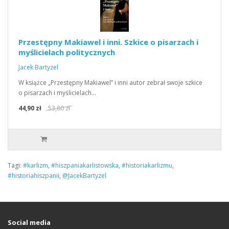
Przestępny Makiawel i inni. Szkice o pisarzach i
myślicielach politycznych
Jacek Bartyzel
W książce „Przestępny Makiawel” i inni autor zebrał swoje szkice
o pisarzach i myślicielach…
44,90 zł
53,80 zł
Tagi:
#karlizm
,
#hiszpaniakarlistowska
,
#historiakarlizmu
,
#historiahiszpanii
,
@JacekBartyzel
Social media