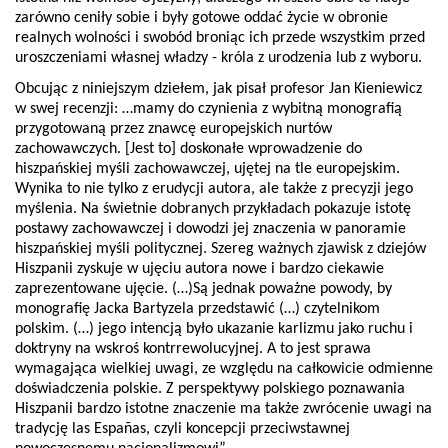
zarówno ceniły sobie i były gotowe oddać życie w obronie
realnych wolności i swobód broniąc ich przede wszystkim przed
uroszczeniami własnej władzy - króla z urodzenia lub z wyboru.
Obcując z niniejszym dziełem, jak pisał profesor Jan Kieniewicz
w swej recenzji: …mamy do czynienia z wybitną monografią
przygotowaną przez znawcę europejskich nurtów
zachowawczych. [Jest to] doskonałe wprowadzenie do
hiszpańskiej myśli zachowawczej, ujętej na tle europejskim.
Wynika to nie tylko z erudycji autora, ale także z precyzji jego
myślenia. Na świetnie dobranych przykładach pokazuje istotę
postawy zachowawczej i dowodzi jej znaczenia w panoramie
hiszpańskiej myśli politycznej. Szereg ważnych zjawisk z dziejów
Hiszpanii zyskuje w ujęciu autora nowe i bardzo ciekawie
zaprezentowane ujęcie. (…)Są jednak poważne powody, by
monografię Jacka Bartyzela przedstawić (…) czytelnikom
polskim. (…) jego intencją było ukazanie karlizmu jako ruchu i
doktryny na wskroś kontrrewolucyjnej. A to jest sprawa
wymagająca wielkiej uwagi, ze względu na całkowicie odmienne
doświadczenia polskie. Z perspektywy polskiego poznawania
Hiszpanii bardzo istotne znaczenie ma także zwrócenie uwagi na
tradycję las Españas, czyli koncepcji przeciwstawnej