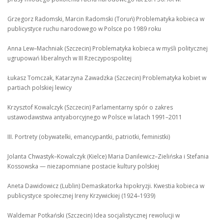
Grzegorz Radomski, Marcin Radomski (Toruń) Problematyka kobieca w
publicystyce ruchu narodowego w Polsce po 1989 roku
Anna Lew–Machniak (Szczecin) Problematyka kobieca w myśli politycznej
ugrupowań liberalnych w III Rzeczypospolitej
Łukasz Tomczak, Katarzyna Zawadzka (Szczecin) Problematyka kobiet w
partiach polskiej lewicy
Krzysztof Kowalczyk (Szczecin) Parlamentarny spór o zakres
ustawodawstwa antyaborcyjnego w Polsce w latach 1991–2011
III. Portrety (obywatelki, emancypantki, patriotki, feministki)
Jolanta Chwastyk–Kowalczyk (Kielce) Maria Danilewicz–Zielińska i Stefania
Kossowska — niezapomniane postacie kultury polskiej
Aneta Dawidowicz (Lublin) Demaskatorka hipokryzji. Kwestia kobieca w
publicystyce społecznej Ireny Krzywickiej (1924–1939)
Waldemar Potkański (Szczecin) Idea socjalistycznej rewolucji w