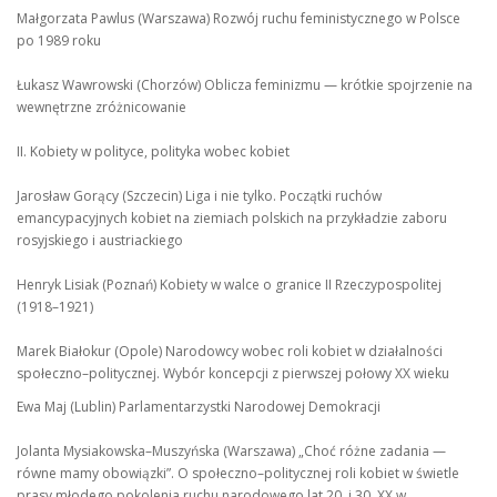
Małgorzata Pawlus (Warszawa) Rozwój ruchu feministycznego w Polsce
po 1989 roku
Łukasz Wawrowski (Chorzów) Oblicza feminizmu — krótkie spojrzenie na
wewnętrzne zróżnicowanie
II. Kobiety w polityce, polityka wobec kobiet
Jarosław Gorący (Szczecin) Liga i nie tylko. Początki ruchów
emancypacyjnych kobiet na ziemiach polskich na przykładzie zaboru
rosyjskiego i austriackiego
Henryk Lisiak (Poznań) Kobiety w walce o granice II Rzeczypospolitej
(1918–1921)
Marek Białokur (Opole) Narodowcy wobec roli kobiet w działalności
społeczno–politycznej. Wybór koncepcji z pierwszej połowy XX wieku
Ewa Maj (Lublin) Parlamentarzystki Narodowej Demokracji
Jolanta Mysiakowska–Muszyńska (Warszawa) „Choć różne zadania —
równe mamy obowiązki”. O społeczno–politycznej roli kobiet w świetle
prasy młodego pokolenia ruchu narodowego lat 20. i 30. XX w.