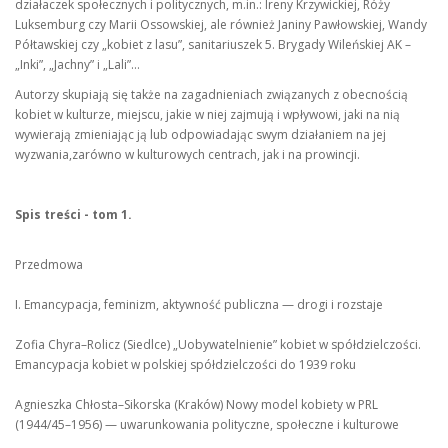
działaczek społecznych i politycznych, m.in.: Ireny Krzywickiej, Róży
Luksemburg czy Marii Ossowskiej, ale również Janiny Pawłowskiej, Wandy
Półtawskiej czy „kobiet z lasu”, sanitariuszek 5. Brygady Wileńskiej AK –
„Inki”, „Jachny” i „Lali”…
Autorzy skupiają się także na zagadnieniach związanych z obecnością
kobiet w kulturze, miejscu, jakie w niej zajmują i wpływowi, jaki na nią
wywierają zmieniając ją lub odpowiadając swym działaniem na jej
wyzwania,zarówno w kulturowych centrach, jak i na prowincji.
Spis treści - tom 1.
Przedmowa
I. Emancypacja, feminizm, aktywność publiczna — drogi i rozstaje
Zofia Chyra–Rolicz (Siedlce) „Uobywatelnienie” kobiet w spółdzielczości.
Emancypacja kobiet w polskiej spółdzielczości do 1939 roku
Agnieszka Chłosta–Sikorska (Kraków) Nowy model kobiety w PRL
(1944/45–1956) — uwarunkowania polityczne, społeczne i kulturowe