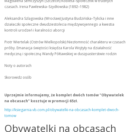
Magdalena Semczyszyn (Szczecin) Kobieta–społecznik w trudnych
czasach. Irena Pawlewska–Szydłowska (1892–1982)
Aleksandra Szlagowska (Wrocław) Justyna Budzińska–Tylicka i inne
działaczki społeczne dwudziestolecia międzywojennego a kwestia
kontroli urodzeń i karalności aborcji
Piotr Wiertelak (Ostrów Wielkopolski) Niezłomność charakteru w czasach
próby. Emanacja świętości księdza Karola Wojtyły na działalność
medyczną i społeczną Wandy Półtawskiej w duszpasterstwie rodzin
Noty o autorach
Skorowidz osób
Uprzejmie informujemy, że komplet dwóch tomów "Obywatelek
na obcasach" kosztuje w promocji 65zł.
http://ksiegarnia.vb.com.pl/obywatelki-na-obcasach-komplet-dwoch-
tomow
Obywatelki na obcasach