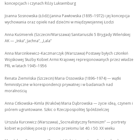
koncepcjach i czynach Róży Luksemburg
Joanna Sosnowska (Łódź) Janina Pawłowska (1895–1972) i jej koncepcja
wychowania oraz opieki nad dziećmi w międzywojennej Łodzi
Anna Kuśmierek (Szczecin/Warszawa) Sanitariuszki 5 Brygady Wileńskiej
AK — „Inka”, Jachna”, „Lala”
Anna Marcinkiewicz–Kaczmarczyk (Warszawa) Postawy byłych członkiń
Wojskowej Służby Kobiet Armii Krajowej represjonowanych przez władze
PRL w latach 1945–1956
Renata Ziemińska (Szczecin) Maria Ossowska (1896–1974) — wątki
feministyczne w korespondencji prywatnej i w badaniach nad
moralnością
Anna Citkowska–Kimla (Kraków) Maria Dąbrowska — życie ideą, czynem i
piórem ugruntowane. Szkic o Rzeczpospolitej Spółdzielczej
Urszula Kurcewicz (Warszawa) „Socrealistyczny feminizm” — portrety
kobiet w polskiej poezji i prozie przełomu lat 40. i 50. XX wieku