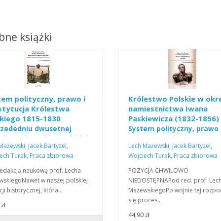
ne książki
em polityczny, prawo i
Królestwo Polskie w okr
stytucja Królestwa
namiestnictwa Iwana
skiego 1815-1830
Paskiewicza (1832-1856)
zededniu dwusetnej
System polityczny, prawo 
nicy unii rosyjsko-polskiej
statut organiczny z 26 lu
Mażewski
,
Jacek Bartyzel
,
Lech Mażewski
,
Jacek Bartyzel
,
1832r.
ech Turek
,
Praca zbiorowa
Wojciech Turek
,
Praca zbiorowa
edakcją naukową prof. Lecha
POZYCJA CHWILOWO
skiegoNawet w naszej polskiej
NIEDOSTĘPNAPod red. prof. Lec
cji historycznej, która…
MażewskiegoPo wojnie tej rozpo
się proces…
zł
44,90 zł