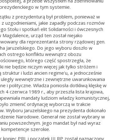
ospolitej, a przede wszystkim na zdefiniowaniu
prezydenckiego w tym systemie.
ątku z prezydenturą był problem, ponieważ w
 z uzgodnieniami, jakie zapadły podczas rozmów
go Stołu i spotkań elit Solidarności i ówczesnych
 Magdalence, urząd ten został niejako
wowany dla reprezentanta strony rządowej gen.
ha Jaruzelskiego. Do jego wyboru doszło w
ch ostrego konfliktu wewnątrz obozu
nościowego, którego część spostrzegła, że
ki nie będzie niczym więcej jak tylko stróżem i
 struktur i ludzi ancien regime'u, a jednocześnie
 uległy wewnętrzne i zewnętrzne uwarunkowania
ne i polityczne. Władza poniosła dotkliwą klęskę w
h 4 czerwca 1989 r., aby przeszła lista krajowa,
apewniała mandaty ludziom władzy komunistycznej,
było zmienić ordynację wyborczą w trakcie
. Wyboru Jaruzelskiego na prezydenta dokonało
zenie Narodowe. Generał nie został wybrany w
aniu powszechnym. Jego mandat był nad wyraz
a kompetencje szerokie.
c koniec PRL i początek III RP został naznaczony