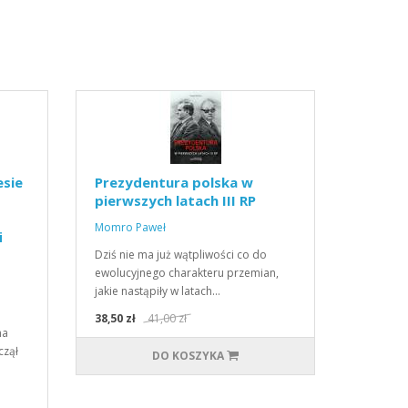
esie
Prezydentura polska w
pierwszych latach III RP
Momro Paweł
i
Dziś nie ma już wątpliwości co do
tego
ewolucyjnego charakteru przemian,
jakie nastąpiły w latach…
38,50 zł
41,00 zł
ha
czął
DO KOSZYKA