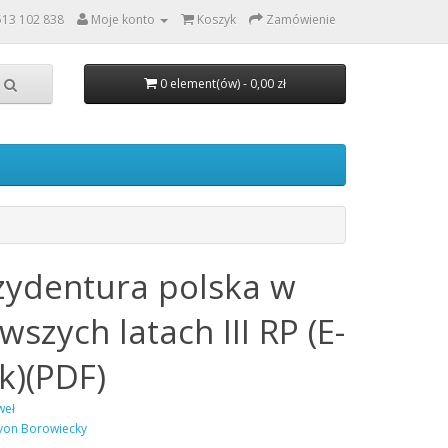
513 102 838
Moje konto
Koszyk
Zamówienie
0 element(ów) - 0,00 zł
zydentura polska w
wszych latach III RP (E-
k)(PDF)
weł
von Borowiecky