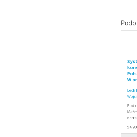
Podob
Syst
kon
Pol
W pr
rocz
Lech 
Wojci
Pod r
Mażew
narra
54,90 