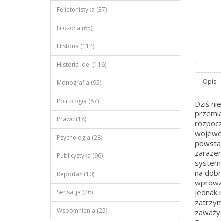
Felietonistyka (37)
Filozofia (65)
Historia (114)
Historia idei (116)
Monografia (95)
Politologia (87)
Dziś ni
przemia
Prawo (18)
rozpocz
wojewód
Psychologia (28)
powstan
zaraze
Publicystyka (96)
systemu
na dobr
Reportaż (10)
wprowad
jednak 
Sensacja (26)
zatrzym
Wspomnienia (25)
zaważył