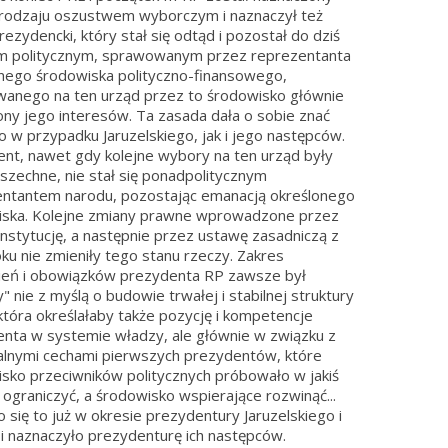
rodzaju oszustwem wyborczym i naznaczył też
rezydencki, który stał się odtąd i pozostał do dziś
m politycznym, sprawowanym przez reprezentanta
nego środowiska polityczno-finansowego,
anego na ten urząd przez to środowisko głównie
ony jego interesów. Ta zasada dała o sobie znać
 w przypadku Jaruzelskiego, jak i jego następców.
nt, nawet gdy kolejne wybory na ten urząd były
szechne, nie stał się ponadpolitycznym
ntantem narodu, pozostając emanacją określonego
iska. Kolejne zmiany prawne wprowadzone przez
nstytucję, a następnie przez ustawę zasadniczą z
ku nie zmieniły tego stanu rzeczy. Zakres
eń i obowiązków prezydenta RP zawsze był
" nie z myślą o budowie trwałej i stabilnej struktury
która określałaby także pozycję i kompetencje
nta w systemie władzy, ale głównie w związku z
lnymi cechami pierwszych prezydentów, które
sko przeciwników politycznych próbowało w jakiś
ograniczyć, a środowisko wspierające rozwinąć...
o się to już w okresie prezydentury Jaruzelskiego i
i naznaczyło prezydenturę ich następców.