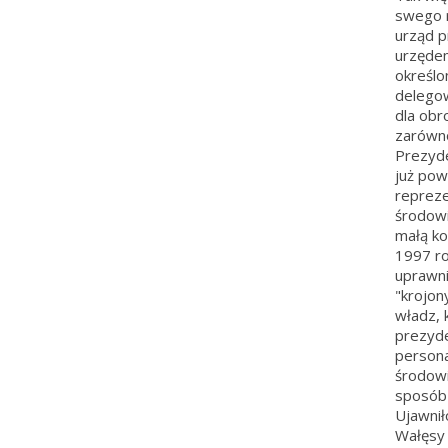
swego 
urząd p
urzęde
określo
delegow
dla obr
zarówno
Prezyde
już pow
repreze
środow
małą ko
1997 ro
uprawni
"krojony
władz, 
prezyde
persona
środowi
sposób 
Ujawnił
Wałęsy 