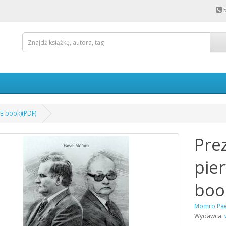
(E-book)(PDF)
Pre
pier
boo
Momro Pa
Wydawca: