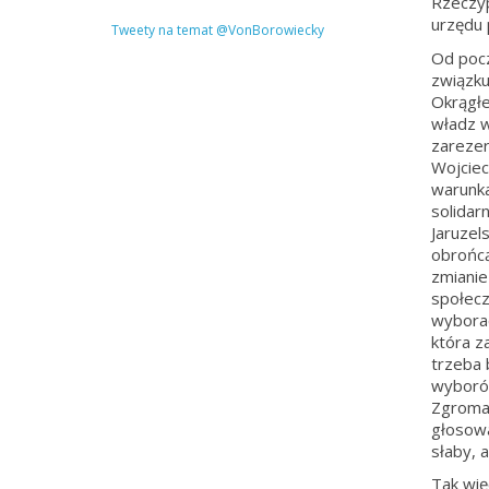
Rzeczyp
urzędu 
Tweety na temat @VonBorowiecky
Od pocz
związku
Okrągłe
władz w
zarezer
Wojciec
warunka
solidar
Jaruzels
obrońcą
zmianie
społecz
wyborac
która z
trzeba 
wyborów
Zgromad
głosow
słaby, 
Tak wię