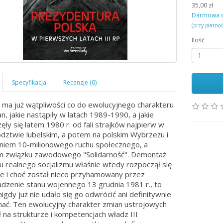
35,00 zł
Darmowa 
(przy płatno
Ilość
e ma już wątpliwości co do ewolucyjnego charakteru
n, jakie nastąpiły w latach 1989-1990, a jakie
ęły się latem 1980 r. od fali strajków najpierw w
ztwie lubelskim, a potem na polskim Wybrzeżu i
iem 10-milionowego ruchu społecznego, a
m związku zawodowego "Solidarność". Demontaż
 realnego socjalizmu właśnie wtedy rozpoczął się
e i choć został nieco przyhamowany przez
zenie stanu wojennego 13 grudnia 1981 r., to
nigdy już nie udało się go odwrócić ani definitywnie
ać. Ten ewolucyjny charakter zmian ustrojowych
 na strukturze i kompetencjach władz III