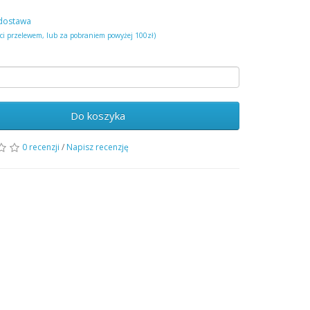
dostawa
ści przelewem, lub za pobraniem powyżej 100zł)
Do koszyka
0 recenzji
/
Napisz recenzję