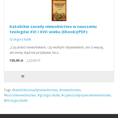
Katolickie zasady niewolnictwa w nauczaniu
teologów XVI i XVII wieku (Ebook)(PDF)
Grzegorz Kulik
„Czy jesteś niewolnikiem, czy wolnym obywatelem, ani ci więcej,
ani mniej stąd nie przybywa, lecz…
105,00 zł
120,00 zł
Tagi:
#katolickiezasadyniewolnictwa
,
#niewolnictwo
,
#kościółniewolnictwo
,
#grzegorzkulik
,
#czykościółpopierałniewolnictwo
,
@GrzegorzKulik