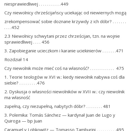
niesprawiedliwej . . . . . . . . . . .449
Czy niewolnicy chrześcijańscy uciekając od niewiernych mogą
zrekompensować sobie doznane krzywdy z ich dóbr? . . . . . . .
. . . .452
2.3 Niewolnicy schwytani przez chrześcijan, tzn. na wojnie
sprawiedliwej . . . . 456
3. Zapobieganie ucieczkom i karanie uciekinierów . . . . . . .471
Rozdział 14
Czy niewolnik może mieć coś na własność? . . . . . . . . . . . . 475
1. Teorie teologów w XVI w.: kiedy niewolnik nabywa coś dla
siebie? . . . . . . . . .476
2. Dyskusja o własności niewolników w XVII w.: czy niewolnik
ma własność
zupełną, czy niezupełną, nabytych dóbr? . . . . . . . . 481
3. Polemika: Tomás Sánchez — kardynał Juan de Lugo y
Quiroga — bp Juan
Caramuel y Lobkowitz — Tomasso Tamburini . . . . . . . . . .495