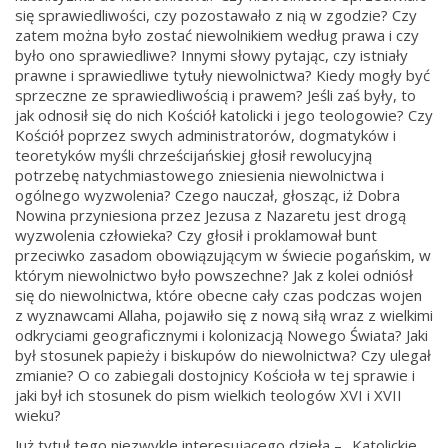
się sprawiedliwości, czy pozostawało z nią w zgodzie? Czy
zatem można było zostać niewolnikiem według prawa i czy
było ono sprawiedliwe? Innymi słowy pytając, czy istniały
prawne i sprawiedliwe tytuły niewolnictwa? Kiedy mogły być
sprzeczne ze sprawiedliwością i prawem? Jeśli zaś były, to
jak odnosił się do nich Kościół katolicki i jego teologowie? Czy
Kościół poprzez swych administratorów, dogmatyków i
teoretyków myśli chrześcijańskiej głosił rewolucyjną
potrzebę natychmiastowego zniesienia niewolnictwa i
ogólnego wyzwolenia? Czego nauczał, głosząc, iż Dobra
Nowina przyniesiona przez Jezusa z Nazaretu jest drogą
wyzwolenia człowieka? Czy głosił i proklamował bunt
przeciwko zasadom obowiązującym w świecie pogańskim, w
którym niewolnictwo było powszechne? Jak z kolei odniósł
się do niewolnictwa, które obecne cały czas podczas wojen
z wyznawcami Allaha, pojawiło się z nową siłą wraz z wielkimi
odkryciami geograficznymi i kolonizacją Nowego Świata? Jaki
był stosunek papieży i biskupów do niewolnictwa? Czy ulegał
zmianie? O co zabiegali dostojnicy Kościoła w tej sprawie i
jaki był ich stosunek do pism wielkich teologów XVI i XVII
wieku?
Już tytuł tego niezwykle interesującego dzieła – „Katolickie