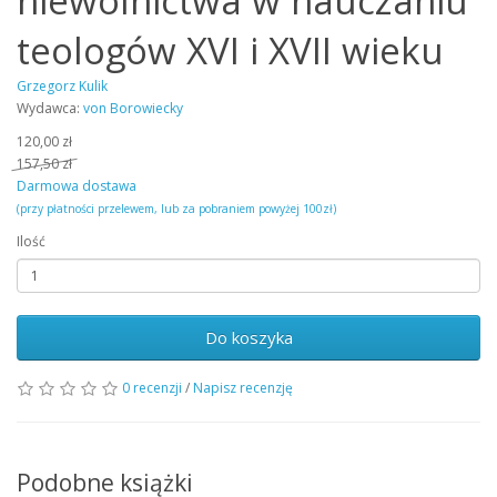
niewolnictwa w nauczaniu
teologów XVI i XVII wieku
Grzegorz Kulik
Wydawca:
von Borowiecky
120,00 zł
157,50 zł
Darmowa dostawa
(przy płatności przelewem, lub za pobraniem powyżej 100zł)
Ilość
Do koszyka
0 recenzji
/
Napisz recenzję
Podobne książki