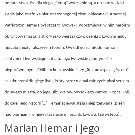
bohaterstwa. Był dla niego „Ceutą” wytęsknioną, a on sam widział
siebie jako strażnika nieustraszonego tej ziemi obiecanej i utraconej.
Patriotyzm Hemara był szczero-lwowski. Pobrzmiewał w nim heroizm
obrońców miasta, a strofy jego wiersza czy piosenki o Lwowie nigdy
nie zabrzmiały fałszywym tonem. Uwiódł go za młodu humor i
sentyment lwowskiego batiara. Jego lwowskie „kantyczki” z
nieporównanym „Chlibem kulikowskim” czy „Rozmową z księżycem”
są arkuszami długiego listu, który przez niemal całe życie pisał sercem
do swego miasta, do jego ulic, Wałów, Wysokiego Zamku, Kopca Unii,
do całej jego historii […] Hemar śpiewał stałą i nieprzerwaną „pieśń
nad pieśniami” o niewygasającej miłości do Lwowa. (Ze wstępu).
Marian Hemar i jego