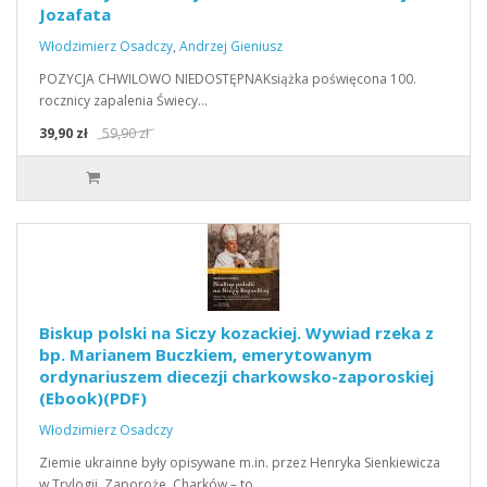
Jozafata
Włodzimierz Osadczy
,
Andrzej Gieniusz
POZYCJA CHWILOWO NIEDOSTĘPNAKsiążka poświęcona 100.
rocznicy zapalenia Świecy…
39,90 zł
59,90 zł
Biskup polski na Siczy kozackiej. Wywiad rzeka z
bp. Marianem Buczkiem, emerytowanym
ordynariuszem diecezji charkowsko-zaporoskiej
(Ebook)(PDF)
Włodzimierz Osadczy
Ziemie ukrainne były opisywane m.in. przez Henryka Sienkiewicza
w Trylogii. Zaporoże, Charków – to…