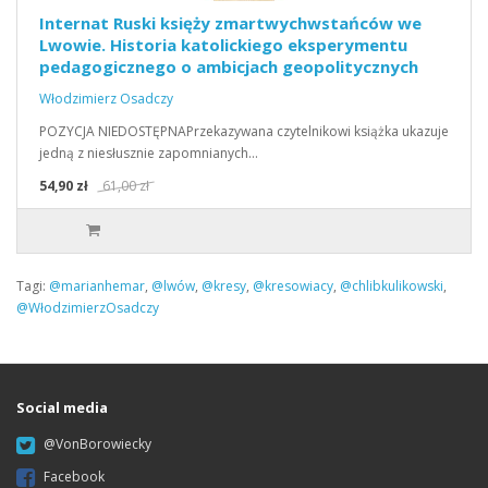
Internat Ruski księży zmartwychwstańców we
Lwowie. Historia katolickiego eksperymentu
pedagogicznego o ambicjach geopolitycznych
Włodzimierz Osadczy
POZYCJA NIEDOSTĘPNAPrzekazywana czytelnikowi książka ukazuje
jedną z niesłusznie zapomnianych…
54,90 zł
61,00 zł
Tagi:
@marianhemar
,
@lwów
,
@kresy
,
@kresowiacy
,
@chlibkulikowski
,
@WłodzimierzOsadczy
Social media
@VonBorowiecky
Facebook