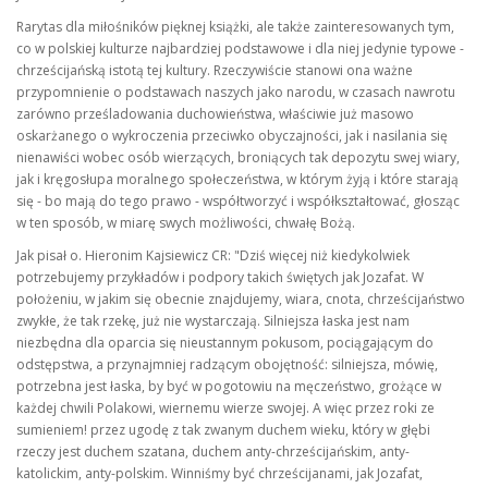
Rarytas dla miłośników pięknej książki, ale także zainteresowanych tym,
co w polskiej kulturze najbardziej podstawowe i dla niej jedynie typowe -
chrześcijańską istotą tej kultury. Rzeczywiście stanowi ona ważne
przypomnienie o podstawach naszych jako narodu, w czasach nawrotu
zarówno prześladowania duchowieństwa, właściwie już masowo
oskarżanego o wykroczenia przeciwko obyczajności, jak i nasilania się
nienawiści wobec osób wierzących, broniących tak depozytu swej wiary,
jak i kręgosłupa moralnego społeczeństwa, w którym żyją i które starają
się - bo mają do tego prawo - współtworzyć i współkształtować, głosząc
w ten sposób, w miarę swych możliwości, chwałę Bożą.
Jak pisał o. Hieronim Kajsiewicz CR: "Dziś więcej niż kiedykolwiek
potrzebujemy przykładów i podpory takich świętych jak Jozafat. W
położeniu, w jakim się obecnie znajdujemy, wiara, cnota, chrześcijaństwo
zwykłe, że tak rzekę, już nie wystarczają. Silniejsza łaska jest nam
niezbędna dla oparcia się nieustannym pokusom, pociągającym do
odstępstwa, a przynajmniej radzącym obojętność: silniejsza, mówię,
potrzebna jest łaska, by być w pogotowiu na męczeństwo, grożące w
każdej chwili Polakowi, wiernemu wierze swojej. A więc przez roki ze
sumieniem! przez ugodę z tak zwanym duchem wieku, który w głębi
rzeczy jest duchem szatana, duchem anty-chrześcijańskim, anty-
katolickim, anty-polskim. Winniśmy być chrześcijanami, jak Jozafat,