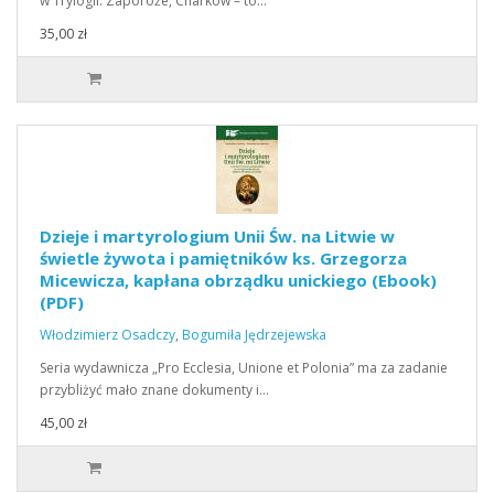
w Trylogii. Zaporoże, Charków – to…
35,00 zł
Dzieje i martyrologium Unii Św. na Litwie w
świetle żywota i pamiętników ks. Grzegorza
Micewicza, kapłana obrządku unickiego (Ebook)
(PDF)
Włodzimierz Osadczy
,
Bogumiła Jędrzejewska
Seria wydawnicza „Pro Ecclesia, Unione et Polonia” ma za zadanie
przybliżyć mało znane dokumenty i…
45,00 zł