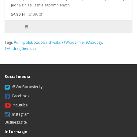
jedną z niesłusznie zapomnianych…
54,90 zł
61,00 zł
Tagi:
#uniiipolskiozdobaichwala
,
@WłodzimierzOsadczy
,
@AndrzejGieniusz
Social media
@VonBorowiecky
Facebook
Youtube
Instagram
Business.site
Informacje