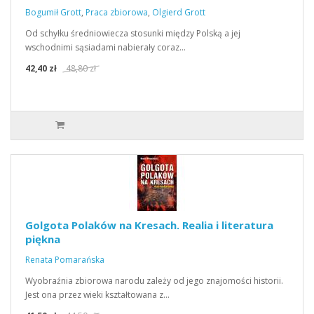
Bogumił Grott
,
Praca zbiorowa
,
Olgierd Grott
Od schyłku średniowiecza stosunki między Polską a jej
wschodnimi sąsiadami nabierały coraz…
42,40 zł
48,80 zł
Golgota Polaków na Kresach. Realia i literatura
piękna
Renata Pomarańska
Wyobraźnia zbiorowa narodu zależy od jego znajomości historii.
Jest ona przez wieki kształtowana z…