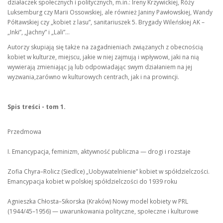
działaczek społecznych i politycznych, m.in.: Ireny Krzywickiej, Róży
Luksemburg czy Marii Ossowskiej, ale również Janiny Pawłowskiej, Wandy
Półtawskiej czy „kobiet z lasu”, sanitariuszek 5. Brygady Wileńskiej AK –
„Inki”, „Jachny” i „Lali”…
Autorzy skupiają się także na zagadnieniach związanych z obecnością
kobiet w kulturze, miejscu, jakie w niej zajmują i wpływowi, jaki na nią
wywierają zmieniając ją lub odpowiadając swym działaniem na jej
wyzwania,zarówno w kulturowych centrach, jak i na prowincji.
Spis treści - tom 1.
Przedmowa
I. Emancypacja, feminizm, aktywność publiczna — drogi i rozstaje
Zofia Chyra–Rolicz (Siedlce) „Uobywatelnienie” kobiet w spółdzielczości.
Emancypacja kobiet w polskiej spółdzielczości do 1939 roku
Agnieszka Chłosta–Sikorska (Kraków) Nowy model kobiety w PRL
(1944/45–1956) — uwarunkowania polityczne, społeczne i kulturowe