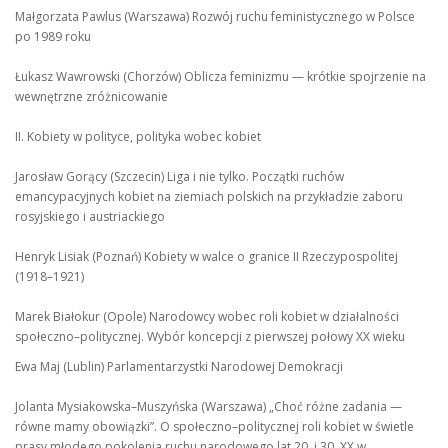
Małgorzata Pawlus (Warszawa) Rozwój ruchu feministycznego w Polsce
po 1989 roku
Łukasz Wawrowski (Chorzów) Oblicza feminizmu — krótkie spojrzenie na
wewnętrzne zróżnicowanie
II. Kobiety w polityce, polityka wobec kobiet
Jarosław Gorący (Szczecin) Liga i nie tylko. Początki ruchów
emancypacyjnych kobiet na ziemiach polskich na przykładzie zaboru
rosyjskiego i austriackiego
Henryk Lisiak (Poznań) Kobiety w walce o granice II Rzeczypospolitej
(1918–1921)
Marek Białokur (Opole) Narodowcy wobec roli kobiet w działalności
społeczno–politycznej. Wybór koncepcji z pierwszej połowy XX wieku
Ewa Maj (Lublin) Parlamentarzystki Narodowej Demokracji
Jolanta Mysiakowska–Muszyńska (Warszawa) „Choć różne zadania —
równe mamy obowiązki”. O społeczno–politycznej roli kobiet w świetle
prasy młodego pokolenia ruchu narodowego lat 20. i 30. XX w.