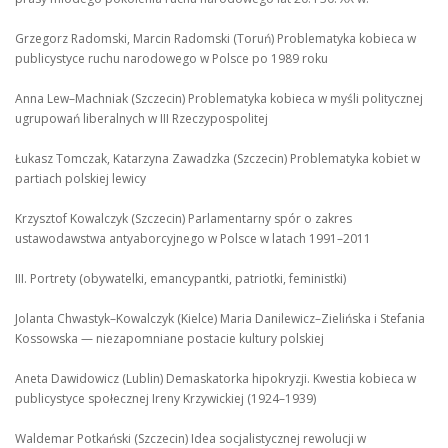
Grzegorz Radomski, Marcin Radomski (Toruń) Problematyka kobieca w
publicystyce ruchu narodowego w Polsce po 1989 roku
Anna Lew–Machniak (Szczecin) Problematyka kobieca w myśli politycznej
ugrupowań liberalnych w III Rzeczypospolitej
Łukasz Tomczak, Katarzyna Zawadzka (Szczecin) Problematyka kobiet w
partiach polskiej lewicy
Krzysztof Kowalczyk (Szczecin) Parlamentarny spór o zakres
ustawodawstwa antyaborcyjnego w Polsce w latach 1991–2011
III. Portrety (obywatelki, emancypantki, patriotki, feministki)
Jolanta Chwastyk–Kowalczyk (Kielce) Maria Danilewicz–Zielińska i Stefania
Kossowska — niezapomniane postacie kultury polskiej
Aneta Dawidowicz (Lublin) Demaskatorka hipokryzji. Kwestia kobieca w
publicystyce społecznej Ireny Krzywickiej (1924–1939)
Waldemar Potkański (Szczecin) Idea socjalistycznej rewolucji w