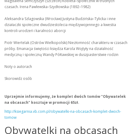
Magdalena Semczyszyn (Szczecin) Kobieta–społecznik w trudnych
czasach. Irena Pawlewska–Szydłowska (1892–1982)
Aleksandra Szlagowska (Wrocław) Justyna Budzińska–Tylicka i inne
działaczki społeczne dwudziestolecia międzywojennego a kwestia
kontroli urodzeń i karalności aborcji
Piotr Wiertelak (Ostrów Wielkopolski) Niezłomność charakteru w czasach
próby. Emanacja świętości księdza Karola Wojtyły na działalność
medyczną i społeczną Wandy Półtawskiej w duszpasterstwie rodzin
Noty o autorach
Skorowidz osób
Uprzejmie informujemy, że komplet dwóch tomów "Obywatelek
na obcasach" kosztuje w promocji 65zł.
http://ksiegarnia.vb.com.pl/obywatelki-na-obcasach-komplet-dwoch-
tomow
Obywatelki na obcasach