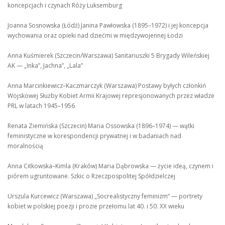
koncepcjach i czynach Róży Luksemburg
Joanna Sosnowska (Łódź) Janina Pawłowska (1895–1972) i jej koncepcja
wychowania oraz opieki nad dziećmi w międzywojennej Łodzi
Anna Kuśmierek (Szczecin/Warszawa) Sanitariuszki 5 Brygady Wileńskiej
AK — „Inka”, Jachna”, „Lala”
Anna Marcinkiewicz–Kaczmarczyk (Warszawa) Postawy byłych członkiń
Wojskowej Służby Kobiet Armii Krajowej represjonowanych przez władze
PRL w latach 1945–1956
Renata Ziemińska (Szczecin) Maria Ossowska (1896–1974) — wątki
feministyczne w korespondencji prywatnej i w badaniach nad
moralnością
Anna Citkowska–Kimla (Kraków) Maria Dąbrowska — życie ideą, czynem i
piórem ugruntowane. Szkic o Rzeczpospolitej Spółdzielczej
Urszula Kurcewicz (Warszawa) „Socrealistyczny feminizm” — portrety
kobiet w polskiej poezji i prozie przełomu lat 40. i 50. XX wieku