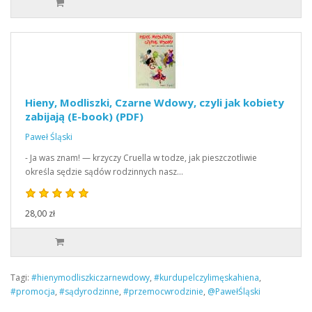
Hieny, Modliszki, Czarne Wdowy, czyli jak kobiety
zabijają (E-book) (PDF)
Paweł Śląski
- Ja was znam! — krzyczy Cruella w todze, jak pieszczotliwie
określa sędzie sądów rodzinnych nasz…
28,00 zł
Tagi:
#hienymodliszkiczarnewdowy
,
#kurdupelczylimęskahiena
,
#promocja
,
#sądyrodzinne
,
#przemocwrodzinie
,
@PawełŚląski