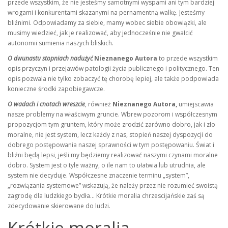
przede wszystkim, że nie jesteśmy samotnymi wyspami ani tym bardziej
wrogami i konkurentami skazanymi na pernamentną walkę. Jesteśmy
bliźnimi. Odpowiadamy za siebie, mamy wobec siebie obowiązki, ale
musimy wiedzieć, jak je realizować, aby jednocześnie nie gwałcić
autonomii sumienia naszych bliskich.
O dwunastu stopniach nadużyć
Nieznanego Autora
to przede wszystkim
opis przyczyn i przejawów patologii życia publicznego i politycznego. Ten
opis pozwala nie tylko zobaczyć tę chorobę lepiej, ale także podpowiada
konieczne środki zapobiegawcze.
O wadach i cnotach wreszcie
, również
Nieznanego Autora,
umiejscawia
nasze problemy na właściwym gruncie. Wbrew pozorom i współczesnym
propozycjom tym gruntem, który może zrodzić zarówno dobro, jak i zło
moralne, nie jest system, lecz każdy z nas, stopień naszej dyspozycji do
dobrego postępowania naszej sprawności w tym postępowaniu. Świat i
bliźni będą lepsi, jeśli my będziemy realizować naszymi czynami moralne
dobro. System jest o tyle ważny, o ile nam to ułatwia lub utrudnia, ale
system nie decyduje. Współczesne znaczenie terminu „system”,
„rozwiązania systemowe” wskazują, że należy przez nie rozumieć swoistą
zagrodę dla ludzkiego bydła… Krótkie moralia chrzescijańskie zaś są
zdecydowanie skierowane do ludzi.
Krótkie moralia