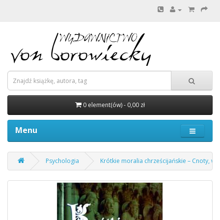
0 element(ów) - 0,00 zł
Menu
Psychologia
Krótkie moralia chrześcijańskie – Cnoty, w