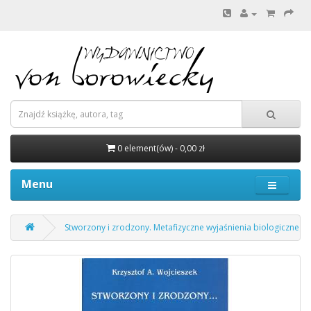
0 element(ów) - 0,00 zł
Menu
Stworzony i zrodzony. Metafizyczne wyjaśnienia biologicznego