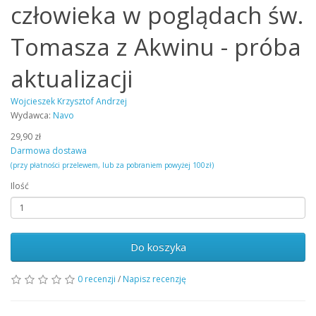
człowieka w poglądach św.
Tomasza z Akwinu - próba
aktualizacji
Wojcieszek Krzysztof Andrzej
Wydawca:
Navo
29,90 zł
Darmowa dostawa
(przy płatności przelewem, lub za pobraniem powyżej 100zł)
Ilość
Do koszyka
0 recenzji
/
Napisz recenzję