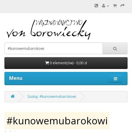
0 element(ów) - 0,00 zł
Menu
Szukaj: #kunowemubarokowi
#kunowemubarokowi