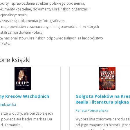
porty i sprawozdania struktur polskiego podziemia,
kumenty kościelne, dokumenty ukraińskich organizacji
cjonalistycznych,
trząsającą dokumentację fotograficzną,
 map powiatów z zaznaczonymi miejscowościami, w których
stali zamordowani Polacy,
stę nacjonalistów ukraińskich odpowiedzialnych za ludobójstwo
laków.
ne książki
hy Kresów Wschodnich
Golgota Polaków na Kres
Realia i literatura piękna
a Łukawska
Renata Pomarańska
ierzę w duchy, ale bardzo się ich
- powiedziała kiedyś markiza Du
Wyobraźnia zbiorowa narodu za
nd. Tematyką…
od jego znajomości historii. Jest