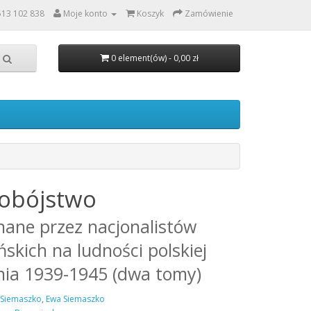
513 102 838
Moje konto
Koszyk
Zamówienie
0 element(ów) - 0,00 zł
obójstwo
ane przez nacjonalistów
ńskich na ludności polskiej
nia 1939-1945 (dwa tomy)
 Siemaszko
,
Ewa Siemaszko