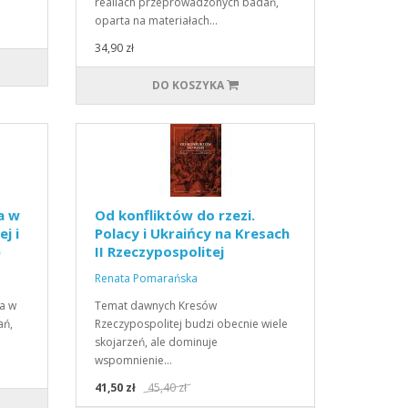
realiach przeprowadzonych badań,
oparta na materiałach…
34,90 zł
DO KOSZYKA
a w
Od konfliktów do rzezi.
ej i
Polacy i Ukraińcy na Kresach
)
II Rzeczypospolitej
Renata Pomarańska
a w
Temat dawnych Kresów
ań,
Rzeczypospolitej budzi obecnie wiele
skojarzeń, ale dominuje
wspomnienie…
41,50 zł
45,40 zł