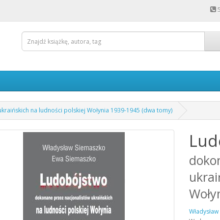
raińskich na ludności polskiej Wołynia 1939-1945 (dwa tomy)
Lud
dokon
ukrai
Woły
Władysław