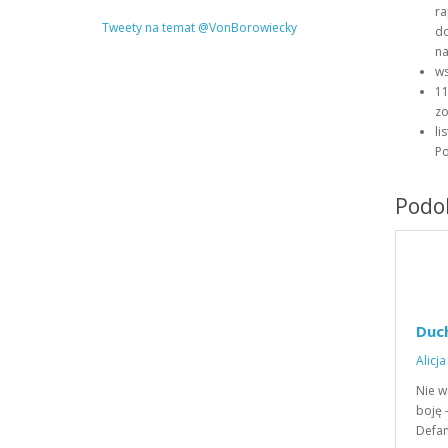
ra
Tweety na temat @VonBorowiecky
do
na
ws
11
zo
li
Po
Podob
Duc
Alicj
Nie w
boję 
Defa