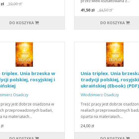
przez wieki kształtowana z…
 zł
39,00 zł
41,50 zł
44,50 zł
DO KOSZYKA
DO KOSZYKA
 triplex. Unia brzeska w
Unia triplex. Unia brzesk
ycji polskiej, rosyjskiej i
tradycji polskiej, rosyjski
ińskiej
ukraińskiej (Ebook) (PDF
imierz Osadczy
Włodzimierz Osadczy
 pracy jest dobrze osadzona w
Treść pracy jest dobrze osadzon
ach przeprowadzonych badań,
realiach przeprowadzonych bad
a na materiałach…
oparta na materiałach…
zł
24,00 zł
DO KOSZYKA
DO KOSZYKA