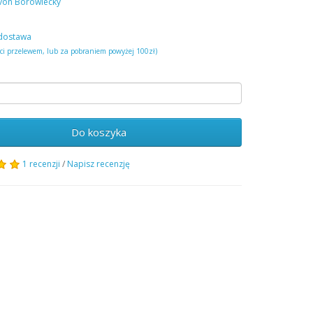
von Borowiecky
dostawa
ści przelewem, lub za pobraniem powyżej 100zł)
Do koszyka
1 recenzji
/
Napisz recenzję