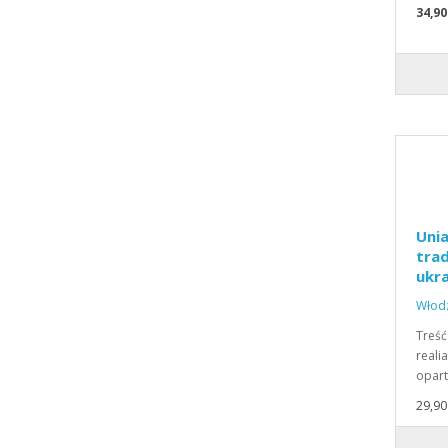
34,90
Unia
trad
ukra
Włodz
Treść
reali
opart
29,90 