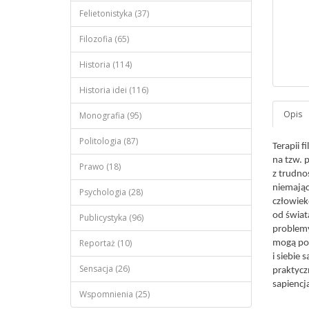
Felietonistyka (37)
Filozofia (65)
Historia (114)
Historia idei (116)
Monografia (95)
Politologia (87)
Terapii 
na tzw. p
Prawo (18)
z trudno
niemają
Psychologia (28)
człowiek
od świat
Publicystyka (96)
problemy
Reportaż (10)
mogą pom
i siebie 
Sensacja (26)
praktycz
sapiencj
Wspomnienia (25)