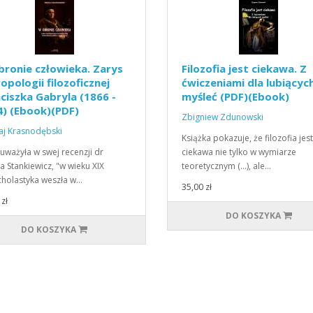
ronie człowieka. Zarys
Filozofia jest ciekawa. Z
opologii filozoficznej
ćwiczeniami dla lubiącyc
ciszka Gabryla (1866 -
myśleć (PDF)(Ebook)
) (Ebook)(PDF)
Zbigniew Zdunowski
aj Krasnodębski
Książka pokazuje, że filozofia jest
auważyła w swej recenzji dr
ciekawa nie tylko w wymiarze
a Stankiewicz, "w wieku XIX
teoretycznym (...), ale…
holastyka weszła w…
35,00 zł
zł
DO KOSZYKA
DO KOSZYKA