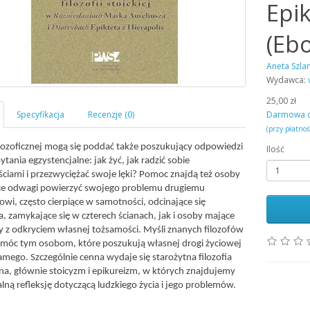
Epik
(Eb
Aneta Szl
Wydawca:
25,00 zł
Darmowa 
(przy płatno
filozoficznej mogą się poddać także poszukujący odpowiedzi
Ilość
ytania egzystencjalne: jak żyć, jak radzić sobie
ściami i przezwyciężać swoje lęki? Pomoc znajdą też osoby
ce odwagi powierzyć swojego problemu drugiemu
owi, często cierpiące w samotności, odcinające się
a, zamykające się w czterech ścianach, jak i osoby mające
 z odkryciem własnej tożsamości. Myśli znanych filozofów
óc tym osobom, które poszukują własnej drogi życiowej
samego. Szczególnie cenna wydaje się starożytna filozofia
na, głównie stoicyzm i epikureizm, w których znajdujemy
alną refleksję dotyczącą ludzkiego życia i jego problemów.