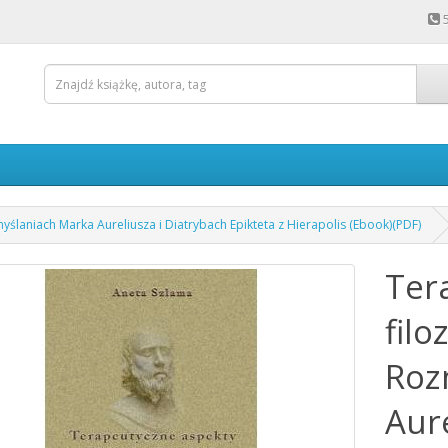
myślaniach Marka Aureliusza i Diatrybach Epikteta z Hierapolis (Ebook)(PDF)
Ter
filo
Roz
Aure