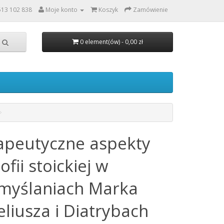
513 102 838
Moje konto
Koszyk
Zamówienie
0 element(ów) - 0,00 zł
apeutyczne aspekty
zofii stoickiej w
myślaniach Marka
liusza i Diatrybach