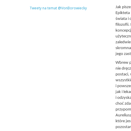
Jak pisz
Tweety na temat @VonBorowiecky
Epikteta
świata i 
filozofii
koncepcj
użyteczn
zaledwie
skromna 
jego zas
Wbrew p
nie dręc
postaci,
wszystki
i powsze
jak i le
i odzysk
choć zdar
przypomn
Aurelius
które je
pozostan