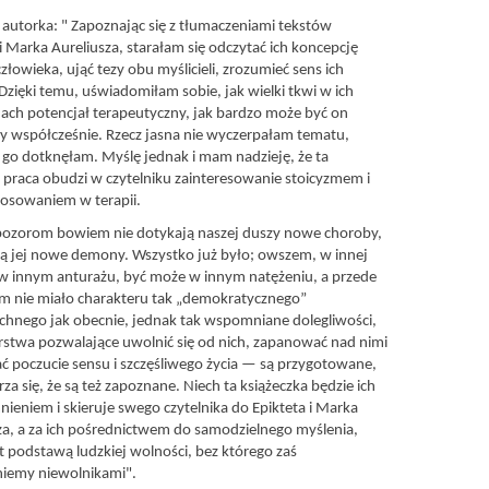
e autorka: " Zapoznając się z tłumaczeniami tekstów
 i Marka Aureliusza, starałam się odczytać ich koncepcję
człowieka, ująć tezy obu myślicieli, zrozumieć sens ich
. Dzięki temu, uświadomiłam sobie, jak wielki tkwi w ich
ach potencjał terapeutyczny, jak bardzo może być on
y współcześnie. Rzecz jasna nie wyczerpałam tematu,
 go dotknęłam. Myślę jednak i mam nadzieję, że ta
praca obudzi w czytelniku zainteresowanie stoicyzmem i
tosowaniem w terapii.
ozorom bowiem nie dotykają naszej duszy nowe choroby,
zą jej nowe demony. Wszystko już było; owszem, w innej
 w innym anturażu, być może w innym natężeniu, a przede
m nie miało charakteru tak „demokratycznego”
chnego jak obecnie, jednak tak wspomniane dolegliwości,
karstwa pozwalające uwolnić się od nich, zapanować nad nimi
ać poczucie sensu i szczęśliwego życia — są przygotowane,
za się, że są też zapoznane. Niech ta książeczka będzie ich
ieniem i skieruje swego czytelnika do Epikteta i Marka
za, a za ich pośrednictwem do samodzielnego myślenia,
st podstawą ludzkiej wolności, bez którego zaś
iemy niewolnikami".