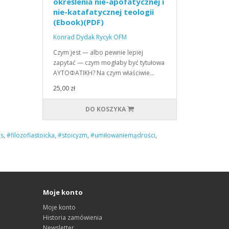
określenia nie-apofatycznej i
nie-katafatycznej teologii
(Ebook)(PDF)
Konrad Dydak Rycyk OFM
Czym jest — albo pewnie lepiej
zapytać — czym mogłaby być tytułowa
ΑΥΤΟΦΑΤΙΚΗ? Na czym właściwie…
25,00 zł
DO KOSZYKA
is
,
#filozofiastoicka
,
#stoicyzm
,
#umiłowaniemądrości
,
Moje konto
Moje konto
Historia zamówienia
Newsletter