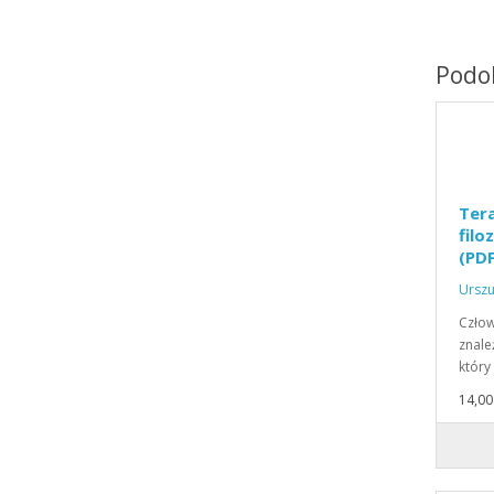
Podob
Ter
filo
(PDF
Urszu
Człow
znale
który
14,00 