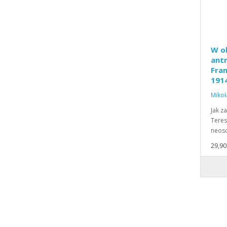
W ob
antr
Fran
1914
Mikoł
Jak z
Teres
neosc
29,90 