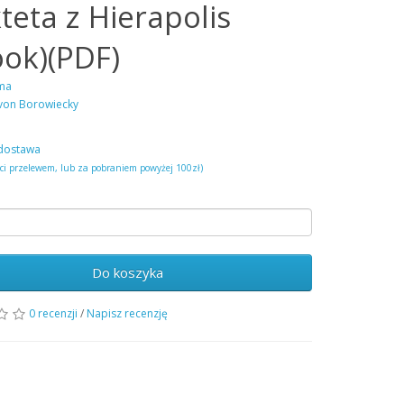
teta z Hierapolis
ook)(PDF)
ama
von Borowiecky
dostawa
ści przelewem, lub za pobraniem powyżej 100zł)
Do koszyka
0 recenzji
/
Napisz recenzję