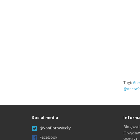
Tagi:
#ter
@AnetaS
Social media
Informa
Blog wyd
@VonBorowiecky
O wydawn
Facebook
Wysyłka