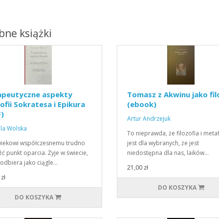
ne książki
apeutyczne aspekty
Tomasz z Akwinu jako fil
zofii Sokratesa i Epikura
(ebook)
)
Artur Andrzejuk
la Wolska
To nieprawda, że filozofia i meta
iekowi współczesnemu trudno
jest dla wybranych, że jest
źć punkt oparcia. Żyje w świecie,
niedostępna dla nas, laików…
 odbiera jako ciągle…
21,00 zł
zł
DO KOSZYKA
DO KOSZYKA