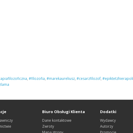
apiafilozoficzna
,
#filozofia
,
#marekaureliusz
,
#cesarzfilozof
,
#epiktetzhierapol
zlama
cje
Biuro Obsługi Klienta
Dodatki
awniczy
Dane kontaktowe
Wydawcy
ictwie
Zwroty
Autorzy
Mapa strony
Promocje