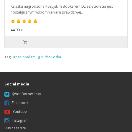
Książka nagrodzona Rosyjskim Bookerem Dziesięciolecia jest
nostalgicznym wspomnieniem prawdziwej…
44,90 zł
Tagi:
#nacjonalizm
,
@MichałSoska
Social media
@VonBorowiecky
Facebook
Youtube
Instagram
Business.site