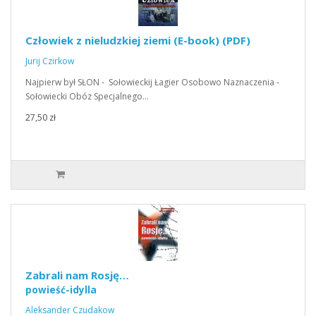
Człowiek z nieludzkiej ziemi (E-book) (PDF)
Jurij Czirkow
Najpierw był SŁON - Sołowieckij Łagier Osobowo Naznaczenia -
Sołowiecki Obóz Specjalnego…
27,50 zł
Zabrali nam Rosję…
powieść-idylla
Aleksander Czudakow