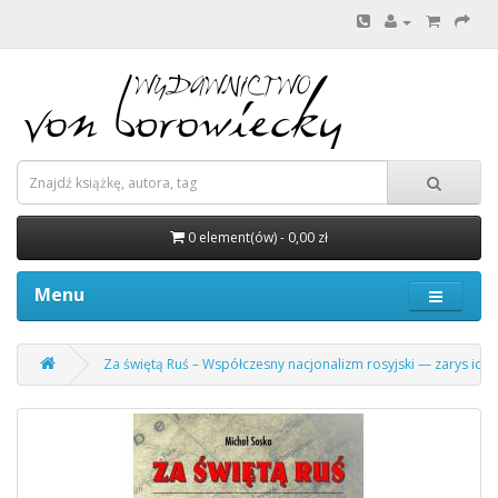
0 element(ów) - 0,00 zł
Menu
Za świętą Ruś – Współczesny nacjonalizm rosyjski — zarys ideo