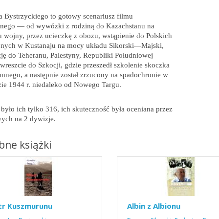
a Bystrzyckiego to gotowy scenariusz filmu
jnego — od wywózki z rodziną do Kazachstanu na
 wojny, przez ucieczkę z obozu, wstąpienie do Polskich
ojnych w Kustanaju na mocy układu Sikorski—Majski,
ę do Teheranu, Palestyny, Republiki Południowej
 wreszcie do Szkocji, gdzie przeszedł szkolenie skoczka
mnego, a następnie został zrzucony na spadochronie w
zie 1944 r. niedaleko od Nowego Targu.
było ich tylko 316, ich skuteczność była oceniana przez
ych na 2 dywizje.
ne książki
tr Kuszmurunu
Albin z Albionu