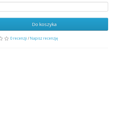
Do koszyka
0 recenzji
/
Napisz recenzję