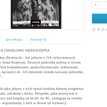
JA CHWILOWO NIEDOSTĘPNA
ław Bystrzycki - był jednym z 316 cichociemnych
y Armii Krajowej. Tworzyli jednostkę jedyną w swoim
 byli komandosami, spadochroniarzami, żołnierzami
, łączności etc. Ich imieniem została nazwana jednostka
”.
ki jako jedyny z nich opisał osobistą historię wstąpienia
ału, szkolenia i skoku. Perypetie, jakie przeżywał w
racy nad książką od lat 60. do 90., zasługują na osobne
— wspominamy o nich w słowie od wydawcy.