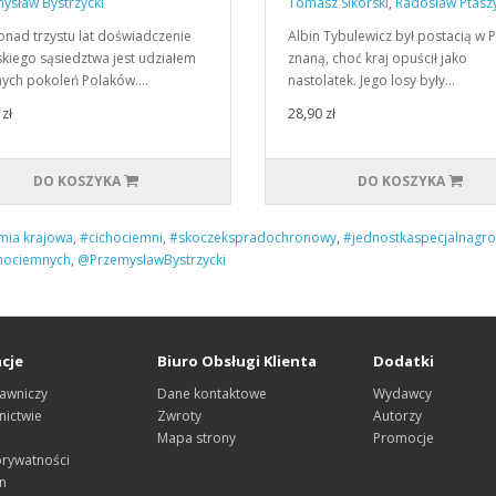
ysław Bystrzycki
Tomasz Sikorski
,
Radosław Ptasz
nad trzystu lat doświadczenie
Albin Tybulewicz był postacią w 
skiego sąsiedztwa jest udziałem
znaną, choć kraj opuścił jako
nych pokoleń Polaków.…
nastolatek. Jego losy były…
zł
28,90 zł
DO KOSZYKA
DO KOSZYKA
mia krajowa
,
#cichociemni
,
#skoczekspradochronowy
,
#jednostkaspecjalnagr
hociemnych
,
@PrzemysławBystrzycki
cje
Biuro Obsługi Klienta
Dodatki
awniczy
Dane kontaktowe
Wydawcy
ictwie
Zwroty
Autorzy
Mapa strony
Promocje
prywatności
n