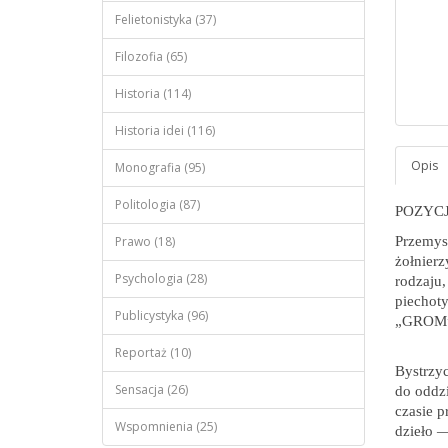
Felietonistyka (37)
Filozofia (65)
Historia (114)
Historia idei (116)
Monografia (95)
Politologia (87)
POZYC
Prawo (18)
Przemys
żołnierz
Psychologia (28)
rodzaju,
piechoty
Publicystyka (96)
„GROM
Reportaż (10)
Bystrzyc
Sensacja (26)
do oddzi
czasie p
Wspomnienia (25)
dzieło 