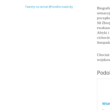
Tweety na temat @VonBorowiecky
Biografi
sensacy
początku
Sił Zbr
ewakuacj
Afryki i
cichocie
listopad
Chociaż 
wojskow
Podob
Wia