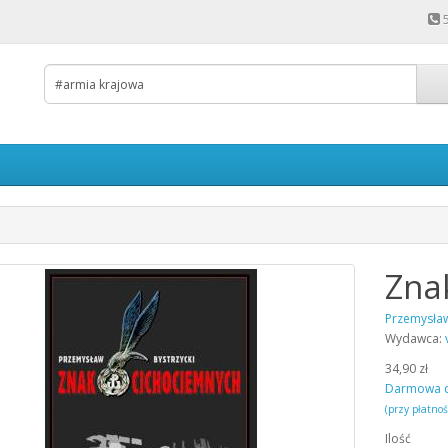
Zna
Przemysław
Wydawca:
34,90 zł
Darmowa 
(przy płatno
Ilość