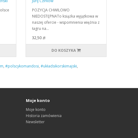
yński
Jurij Czirkow
Polsce
POZYCJA CHWILOWO
NIEDOSTĘPNATo książka wyjątkowa w
naszej ofercie - wspomnienia więźnia z
łagru na…
32,50 zł
DO KOSZYKA
om
,
#polscykomandosi
,
#układsikorskimajski
,
Moje konto
Moje konto
Historia zamówienia
Newsletter