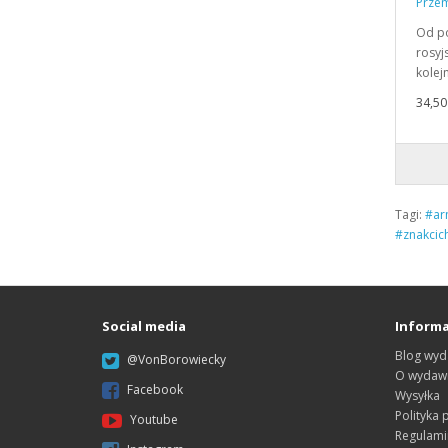
Przem
Od po
rosyj
kolej
34,50 
Tagi:
#ar
#znakcic
Social media
Informa
Blog wyd
@VonBorowiecky
O wydawn
Facebook
Wysyłka
Polityka 
Youtube
Regulami