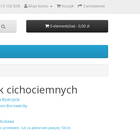
513 102 838
Moje konto
Koszyk
Zamówienie
0 element(ów) - 0,00 zł
k cichociemnych
 Bystrzycki
von Borowiecky
dostawa
ści przelewem, lub za pobraniem powyżej 100zł)