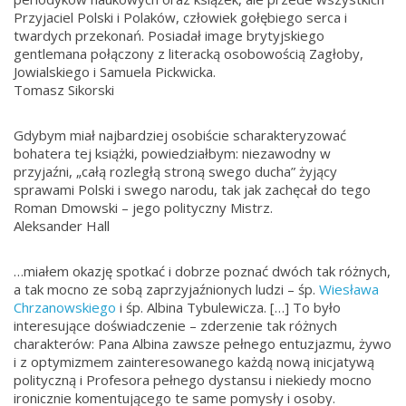
Przyjaciel Polski i Polaków, człowiek gołębiego serca i
twardych przekonań. Posiadał image brytyjskiego
gentlemana połączony z literacką osobowością Zagłoby,
Jowialskiego i Samuela Pickwicka.
Tomasz Sikorski
Gdybym miał najbardziej osobiście scharakteryzować
bohatera tej książki, powiedziałbym: niezawodny w
przyjaźni, „całą rozległą stroną swego ducha” żyjący
sprawami Polski i swego narodu, tak jak zachęcał do tego
Roman Dmowski – jego polityczny Mistrz.
Aleksander Hall
…miałem okazję spotkać i dobrze poznać dwóch tak różnych,
a tak mocno ze sobą zaprzyjaźnionych ludzi – śp.
Wiesława
Chrzanowskiego
i śp. Albina Tybulewicza. […] To było
interesujące doświadczenie – zderzenie tak różnych
charakterów: Pana Albina zawsze pełnego entuzjazmu, żywo
i z optymizmem zainteresowanego każdą nową inicjatywą
polityczną i Profesora pełnego dystansu i niekiedy mocno
ironicznie komentującego te same pomysły i osoby.