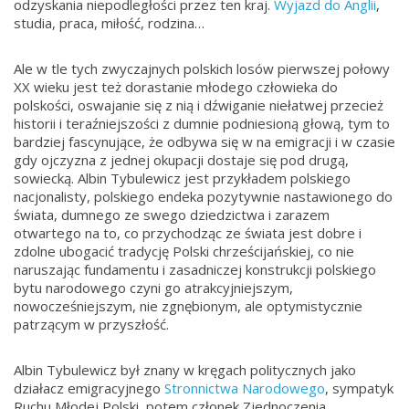
odzyskania niepodległości przez ten kraj.
Wyjazd do Anglii
,
studia, praca, miłość, rodzina…
Ale w tle tych zwyczajnych polskich losów pierwszej połowy
XX wieku jest też dorastanie młodego człowieka do
polskości, oswajanie się z nią i dźwiganie niełatwej przecież
historii i teraźniejszości z dumnie podniesioną głową, tym to
bardziej fascynujące, że odbywa się w na emigracji i w czasie
gdy ojczyzna z jednej okupacji dostaje się pod drugą,
sowiecką. Albin Tybulewicz jest przykładem polskiego
nacjonalisty, polskiego endeka pozytywnie nastawionego do
świata, dumnego ze swego dziedzictwa i zarazem
otwartego na to, co przychodząc ze świata jest dobre i
zdolne ubogacić tradycję Polski chrześcijańskiej, co nie
naruszając fundamentu i zasadniczej konstrukcji polskiego
bytu narodowego czyni go atrakcyjniejszym,
nowocześniejszym, nie zgnębionym, ale optymistycznie
patrzącym w przyszłość.
Albin Tybulewicz był znany w kręgach politycznych jako
działacz emigracyjnego
Stronnictwa Narodowego
, sympatyk
Ruchu Młodej Polski, potem członek Zjednoczenia