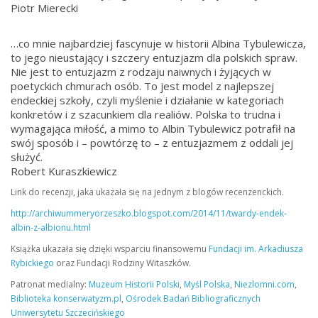
Piotr Mierecki
…co mnie najbardziej fascynuje w historii Albina Tybulewicza,
to jego nieustający i szczery entuzjazm dla polskich spraw.
Nie jest to entuzjazm z rodzaju naiwnych i żyjących w
poetyckich chmurach osób. To jest model z najlepszej
endeckiej szkoły, czyli myślenie i działanie w kategoriach
konkretów i z szacunkiem dla realiów. Polska to trudna i
wymagająca miłość, a mimo to Albin Tybulewicz potrafił na
swój sposób i – powtórzę to – z entuzjazmem z oddali jej
służyć.
Robert Kuraszkiewicz
Link do recenzji, jaka ukazała się na jednym z blogów recenzenckich.
http://archiwummeryorzeszko.blogspot.com/2014/11/twardy-endek-
albin-z-albionu.html
Książka ukazała się dzięki wsparciu finansowemu
Fundacji im. Arkadiusza
Rybickiego
oraz Fundacji Rodziny Witaszków.
Patronat medialny:
Muzeum Historii Polski
,
Myśl Polska
,
Niezlomni.com
,
Biblioteka konserwatyzm.pl
,
Ośrodek Badań Bibliograficznych
Uniwersytetu Szczecińskiego