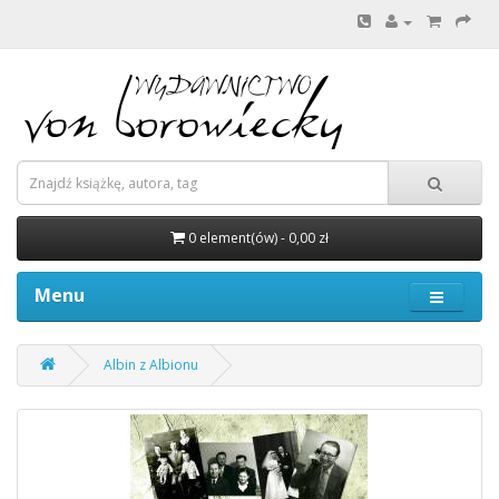
0 element(ów) - 0,00 zł
Menu
Albin z Albionu