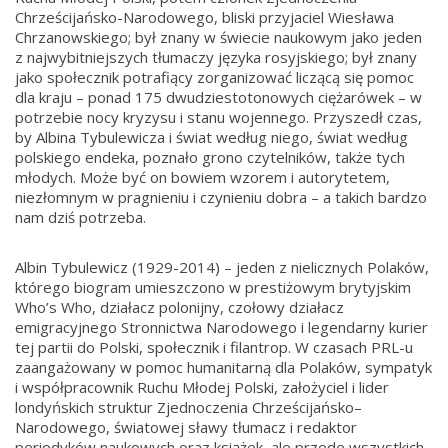
Chrześcijańsko-Narodowego, bliski przyjaciel Wiesława
Chrzanowskiego; był znany w świecie naukowym jako jeden
z najwybitniejszych tłumaczy języka rosyjskiego; był znany
jako społecznik potrafiący zorganizować liczącą się pomoc
dla kraju – ponad 175 dwudziestotonowych ciężarówek – w
potrzebie nocy kryzysu i stanu wojennego. Przyszedł czas,
by Albina Tybulewicza i świat według niego, świat według
polskiego endeka, poznało grono czytelników, także tych
młodych. Może być on bowiem wzorem i autorytetem,
niezłomnym w pragnieniu i czynieniu dobra – a takich bardzo
nam dziś potrzeba.
Albin Tybulewicz (1929-2014) – jeden z nielicznych Polaków,
którego biogram umieszczono w prestiżowym brytyjskim
Who’s Who, działacz polonijny, czołowy działacz
emigracyjnego Stronnictwa Narodowego i legendarny kurier
tej partii do Polski, społecznik i filantrop. W czasach PRL-u
zaangażowany w pomoc humanitarną dla Polaków, sympatyk
i współpracownik Ruchu Młodej Polski, założyciel i lider
londyńskich struktur Zjednoczenia Chrześcijańsko–
Narodowego, światowej sławy tłumacz i redaktor
periodyków naukowych oraz książek, ale przede wszystkich