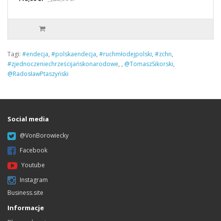
Tagi:
#endecja
,
#polskaendecja
,
#ruchmłodejpolski
,
#zchn
,
#zjednoczeniechrześcijańskonarodowe
,
,
@TomaszSikorski
,
@RadosławPtaszyński
Social media
@VonBorowiecky
Facebook
Youtube
Instagram
Business.site
Informacje