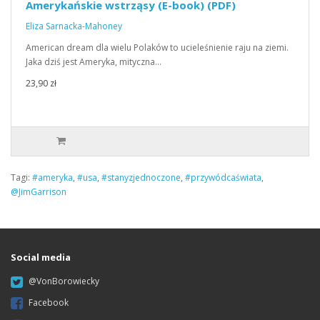
Amerykańskie wstrząsy (E-book) (PDF)
Eliza Sarnacka-Mahoney
American dream dla wielu Polaków to ucieleśnienie raju na ziemi.
Jaka dziś jest Ameryka, mityczna…
23,90 zł
Tagi:
#ameryka
,
#usa
,
#stanyzjednoczone
,
#przywódcaświata
,
@JimGarrison
Social media
@VonBorowiecky
Facebook