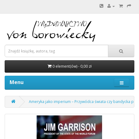
0 element(ów) - 0,00 zł
Menu
Ameryka jako imperium – Przywódca świata czy bandycka pot