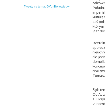
całkowi
Tweety na temat @VonBorowiecky
Południ
imperia
kulturę
zaś pol
którym 
jest do
Rzeteln
społecz
nieuchr
ale jed
demoli
koncep
realizm
Tomasz 
Spis tre
Od A
1. Eksp
2. Bomb