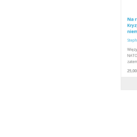
Na r
Kryz
niem
Steph
Więzy
NATO,
zatem
25,00 