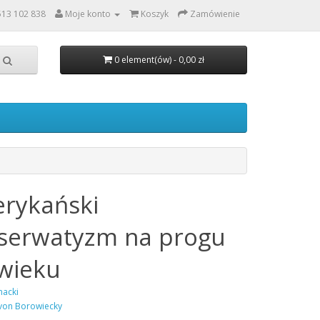
513 102 838
Moje konto
Koszyk
Zamówienie
0 element(ów) - 0,00 zł
rykański
serwatyzm na progu
 wieku
nacki
von Borowiecky