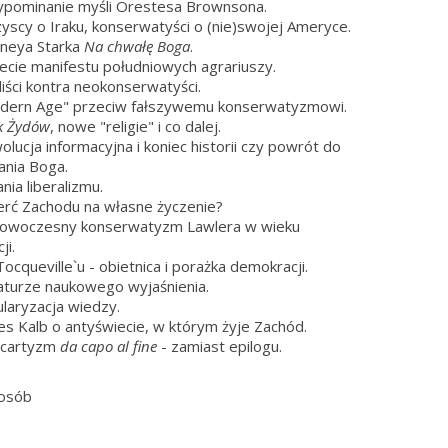
ypominanie myśli Orestesa Brownsona.
yscy o Iraku, konserwatyści o (nie)swojej Ameryce.
neya Starka
Na chwałę Boga
.
lecie manifestu południowych agrariuszy.
liści kontra neokonserwatyści.
odern Age" przeciw fałszywemu konserwatyzmowi.
k Żydów
, nowe "religie" i co dalej.
olucja informacyjna i koniec historii czy powrót do
nia Boga.
nia liberalizmu.
erć Zachodu na własne życzenie?
nowoczesny konserwatyzm Lawlera w wieku
ji.
ocqueville`u - obietnica i porażka demokracji.
aturze naukowego wyjaśnienia.
ularyzacja wiedzy.
es Kalb o antyświecie, w którym żyje Zachód.
ccartyzm
da capo al fine
- zamiast epilogu.
 osób