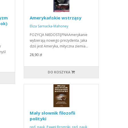
tyzm
Amerykańskie wstrząsy
ook)
Eliza Sarnacka-Mahoney
POZYCJA NIEDOSTĘPNAAmerykanie
wybierają nowego prezydenta. Jaka
y
dziś jest Ameryka, mityczna ziemia…
myśl
28,90 zł
DO KOSZYKA
Mały słownik filozofii
polityki
red. nauk. Paweł Bromski
,
red. nauk.