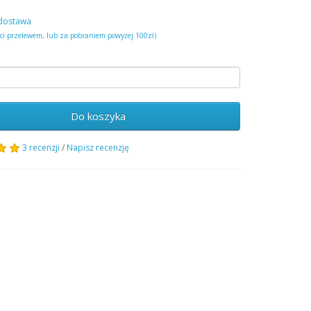
dostawa
ści przelewem, lub za pobraniem powyżej 100zł)
Do koszyka
3 recenzji
/
Napisz recenzję