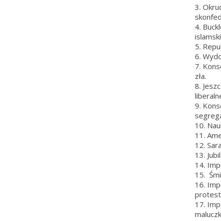
3. Okru
skonfed
4. Buck
islamsk
5. Repu
6. Wyd
7. Kons
zła.
8. Jesz
liberaln
9. Kons
segrega
10. Nau
11. Ame
12. Sar
13. Jub
14. Imp
15. Śmi
16. Imp
protest
17. Im
maluczk