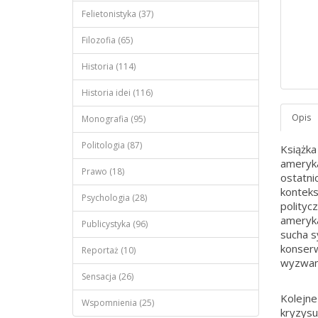
Felietonistyka (37)
Filozofia (65)
Historia (114)
Historia idei (116)
Monografia (95)
Politologia (87)
Książka
ameryka
Prawo (18)
ostatnic
konteks
Psychologia (28)
polityc
ameryka
Publicystyka (96)
sucha s
konserw
Reportaż (10)
wyzwani
Sensacja (26)
Kolejne
Wspomnienia (25)
kryzysu