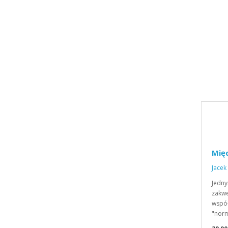
Mię
Jacek
Jedny
zakw
współ
"norm