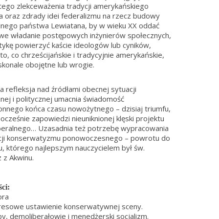
tego zlekceważenia tradycji amerykańskiego
a oraz zdrady idei federalizmu na rzecz budowy
lnego państwa Lewiatana, by w wieku XX oddać
 we władanie postępowych inżynierów społecznych,
itykę powierzyć kaście ideologów lub cyników,
to, co chrześcijańskie i tradycyjnie amerykańskie,
skonale obojętne lub wrogie.
a refleksja nad źródłami obecnej sytuacji
nej i politycznej umacnia świadomość
onnego końca czasu nowożytnego – dzisiaj triumfu,
nocześnie zapowiedzi nieuniknionej klęski projektu
beralnego… Uzasadnia też potrzebę wypracowania
cji konserwatyzmu ponowoczesnego – powrotu do
u, którego najlepszym nauczycielem był św.
z Akwinu.
ści:
utora
resowe ustawienie konserwatywnej sceny.
y, demoliberałowie i menedżerski socjalizm.