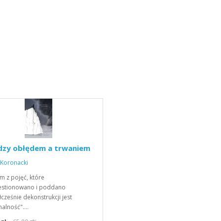
dzy obłędem a trwaniem
 Koronacki
m z pojęć, które
estionowano i poddano
cześnie dekonstrukcji jest
alność".…