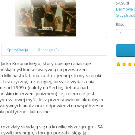
54,90 zł
Darmowa 
(przy płatno
Ilość
 Jacka Koronackiego, który opisuje i analizuje
ńską myśl konserwatywną na przestrzeni
h kilkunastu lat, ma za tło z jednej strony szeroki
t historyczny, a z drugiej, bieżące wydarzenia
zne od 1999 r.(naloty na Serbię, debata nad
ńskim interwencjonizmem). Jej celem nie jest
ynteza owej myśli, lecz przedstawienie aktualnych
atywnych analiz oraz odpowiedzi na współczesne
a polityczne i kulturalne.
 rozdziały składają się na kronikę niszczącego USA
 cywilizacyjnego, którego początki sięgają