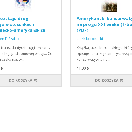
ozstaju dróg
Amerykański konserwa
na progu XXI wieku (E-b
ys w stosunkach
(PDF)
iecko-amerykańskich
en F. Szabo
Jacek Koronacki
 transatlantyckie, ujęte w ramy
Książka Jacka Koronackiego, któr
 ulegają stopniowej erozji… Co
opisuje i analizuje amerykańską 
 czeka nas w…
konserwatywną na…
zł
41,00 zł
DO KOSZYKA
DO KOSZYKA