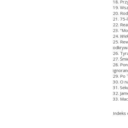
18. Prz
19. Wsz
20. Rod
21. 75-
22. Rea
23. "M
24.
Wie
25. Rew
odkrywa
26. Tyra
27. Śmi
28. Po
ignoranc
29. Po T
30. O n
31. Sek
32. Jam
33. Ma
Indeks