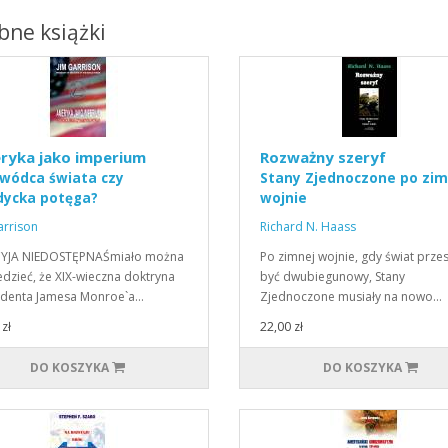
ne książki
ryka jako imperium
Rozważny szeryf
wódca świata czy
Stany Zjednoczone po zim
ycka potęga?
wojnie
arrison
Richard N. Haass
YJA NIEDOSTĘPNAŚmiało można
Po zimnej wojnie, gdy świat przes
dzieć, że XIX-wieczna doktryna
być dwubiegunowy, Stany
ydenta Jamesa Monroe`a…
Zjednoczone musiały na nowo…
zł
22,00 zł
DO KOSZYKA
DO KOSZYKA