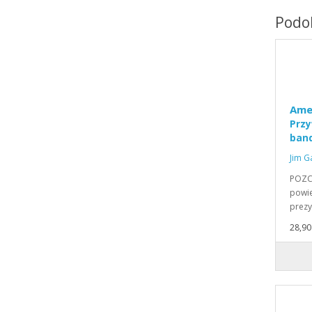
Podob
Ame
Przy
band
Jim G
POZC
powie
prez
28,90 