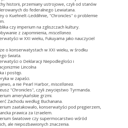
chy historii, przemiany ustrojowe, czyli od stanów
erowanych do federalnego Lewiatana.
ley o Kuehnelt-Leddihnie, "Chronicles" o problemie
im.
blika czy imperium na zgliszczach kultury.
obywanie z zapomnienia,
miscellanea
.
erwatyści w XXI wieku, Fukuyama jako nauczyciel
cze o konserwatystach w XXI wieku, w środku
ego świata.
erwatyści o Deklaracji Niepodległości i
cjonizmie Lincolna
ka i postęp.
ryka w zapaści.
ajewo, a nie Pearl Harbor,
miscellanea
.
ileusz "Chronicles", czyli zwycięstwo Tyrmanda.
erium amerykańskie grzmi.
erć Zachodu według Buchanana.
erium zaatakowało, konserwatyści pod pręgierzem,
ancka prawica za Izraelem.
perium światowe czy supermocarstwo wśród
ich, ale niepozbawionych znaczenia.