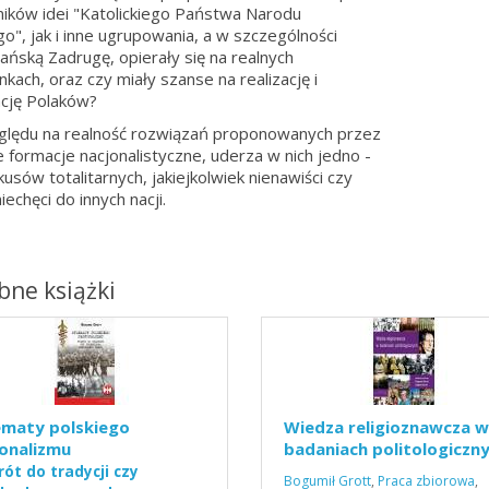
ików idei "Katolickiego Państwa Narodu
go", jak i inne ugrupowania, a w szczególności
ńską Zadrugę, opierały się na realnych
nkach, oraz czy miały szanse na realizację i
ację Polaków?
lędu na realność rozwiązań proponowanych przez
 formacje nacjonalistyczne, uderza w nich jedno -
kusów totalitarnych, jakiejkolwiek nienawiści czy
echęci do innych nacji.
ne książki
ematy polskiego
Wiedza religioznawcza w
onalizmu
badaniach politologiczn
ót do tradycji czy
Bogumił Grott
,
Praca zbiorowa
,