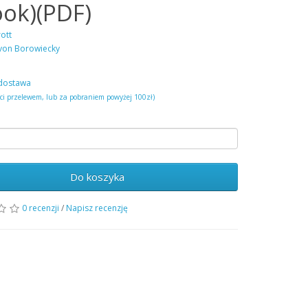
ook)(PDF)
ott
von Borowiecky
dostawa
ści przelewem, lub za pobraniem powyżej 100zł)
Do koszyka
0 recenzji
/
Napisz recenzję