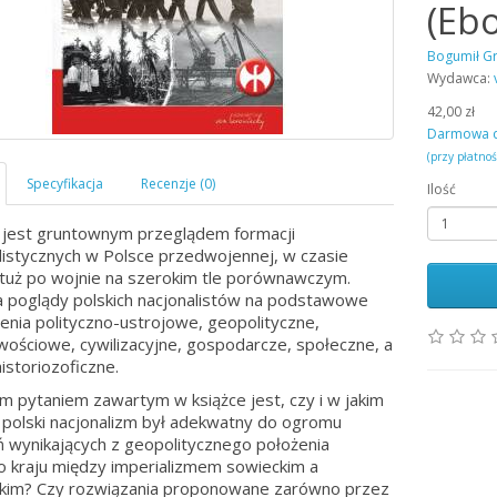
(Eb
Bogumił Gr
Wydawca:
42,00 zł
Darmowa 
(przy płatno
Ilość
 jest gruntownym przeglądem formacji
listycznych w Polsce przedwojennej, w czasie
 tuż po wojnie na szerokim tle porównawczym.
poglądy polskich nacjonalistów na podstawowe
enia polityczno-ustrojowe, geopolityczne,
ościowe, cywilizacyjne, gospodarcze, społeczne, a
istoriozoficzne.
 pytaniem zawartym w książce jest, czy i w jakim
 polski nacjonalizm był adekwatny do ogromu
wynikających z geopolitycznego położenia
 kraju między imperializmem sowieckim a
kim? Czy rozwiązania proponowane zarówno przez