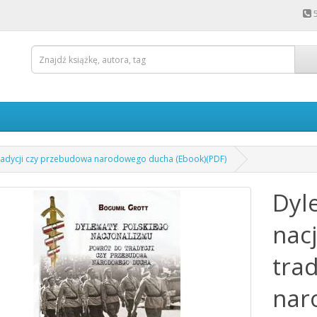
tradycji czy przebudowa narodowego ducha (Ebook)(PDF)
Dyl
nac
tra
nar