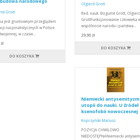
ebudowa narodowego
Olgierd Grott
ha
ił Grott
Red. nauk. Bogumił Grott, Olgier
GrottFunkcjonowanie człowieka 
ka jest gruntownym przeglądem
wspólnocie narodu i państwa…
cji nacjonalistycznych w Polsce
wojennej, w czasie…
29,90 zł
zł
DO KOSZYKA
DO KOSZYKA
Niemiecki antysemityzm
utopii do nauki. U źródeł
ksenofobii nowoczesnej
Kopczyński Mariusz
POZYCJA CHWILOWO
NIEDOSTĘPNANiemiecki antysemi