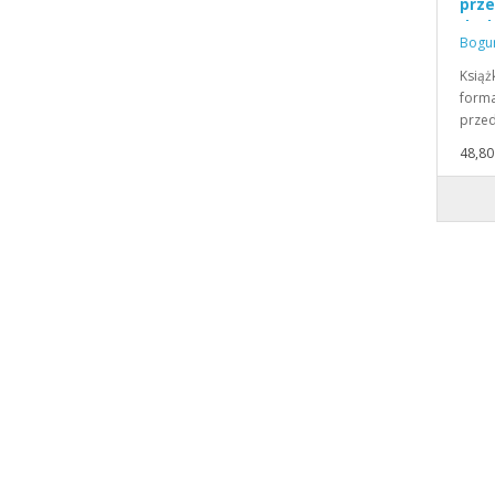
prz
duc
Bogum
Książ
forma
przed
48,80 