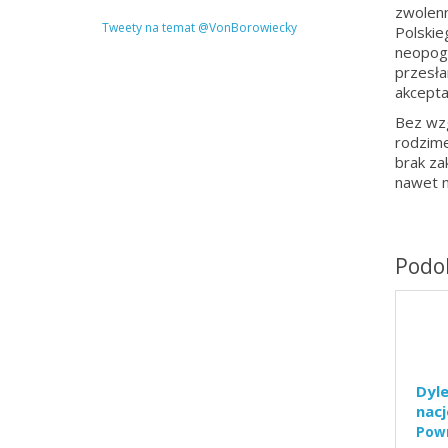
zwolenn
Tweety na temat @VonBorowiecky
Polskie
neopoga
przesła
akcept
Bez wzg
rodzime
brak za
nawet ni
Podob
Dyl
nacj
Powr