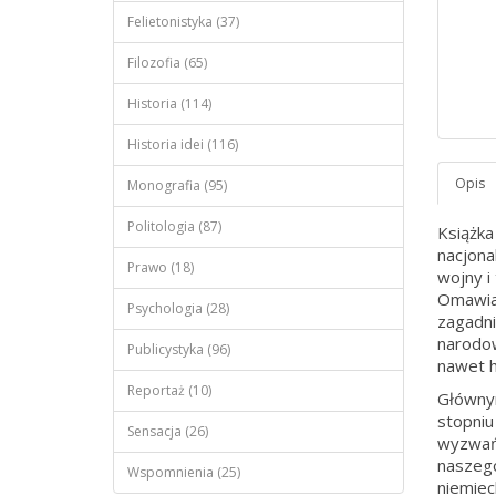
Felietonistyka (37)
Filozofia (65)
Historia (114)
Historia idei (116)
Monografia (95)
Politologia (87)
Książka
nacjona
Prawo (18)
wojny i
Omawia 
Psychologia (28)
zagadni
narodow
Publicystyka (96)
nawet h
Reportaż (10)
Głównym
stopniu
Sensacja (26)
wyzwań 
naszego
Wspomnienia (25)
niemiec