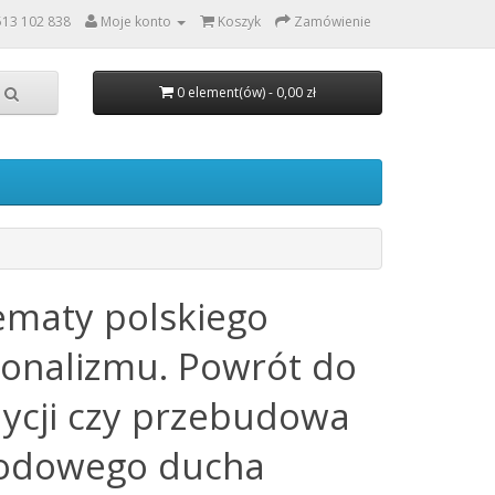
513 102 838
Moje konto
Koszyk
Zamówienie
0 element(ów) - 0,00 zł
ematy polskiego
jonalizmu. Powrót do
dycji czy przebudowa
odowego ducha