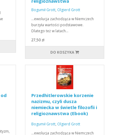
religioznawstwa
Bogumił Grott
,
Olgierd Grott
d
we
...ewolucja zachodząca w Niemczech
burzyła wartości podstawowe.
Dlatego też w latach…
27,50 zł
DO KOSZYKA
 od
Przedhitlerowskie korzenie
nazizmu, czyli dusza
niemiecka w świetle filozofii i
religioznawstwa (Ebook)
(PDF)
Bogumił Grott
,
Olgierd Grott
tyzm,
...ewolucja zachodząca w Niemczech