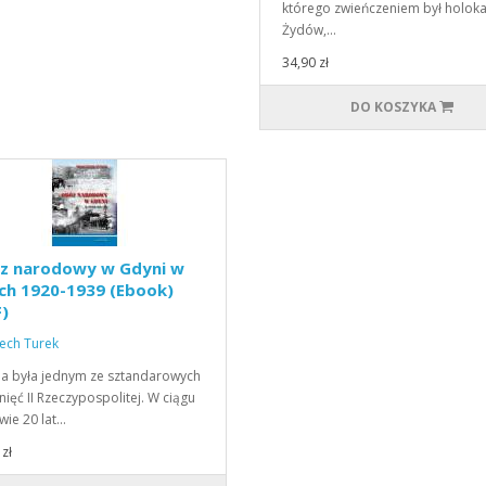
którego zwieńczeniem był holoka
Żydów,…
34,90 zł
DO KOSZYKA
z narodowy w Gdyni w
ch 1920-1939 (Ebook)
)
ech Turek
a była jednym ze sztandarowych
nięć II Rzeczypospolitej. W ciągu
wie 20 lat…
zł