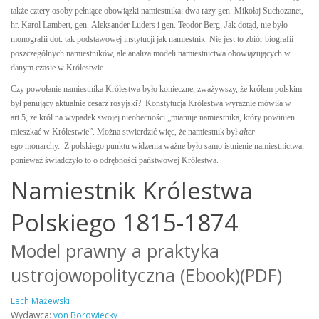
także cztery osoby pełniące obowiązki namiestnika: dwa razy gen.
Mikołaj Suchozanet,
hr. Karol Lambert, gen.
Aleksander Luders i gen. Teodor Berg. Jak dotąd, nie było
monografii dot. tak podstawowej instytucji jak namiestnik. Nie jest to zbiór biografii
poszczególnych namiestników, ale analiza modeli namiestnictwa obowiązujących w
danym czasie w Królestwie.
Czy powołanie namiestnika Królestwa było konieczne, zważywszy, że królem polskim
był panujący aktualnie cesarz rosyjski? Konstytucja Królestwa wyraźnie mówiła w
art.5, że król na wypadek swojej nieobecności „mianuje namiestnika, który powinien
mieszkać w Królestwie”. Można stwierdzić więc, że namiestnik był
alter
ego
monarchy. Z polskiego punktu widzenia ważne było samo istnienie namiestnictwa,
ponieważ świadczyło to o odrębności państwowej Królestwa.
Namiestnik Królestwa
Polskiego 1815-1874
Model prawny a praktyka
ustrojowopolityczna (Ebook)(PDF)
Lech Mażewski
Wydawca:
von Borowiecky