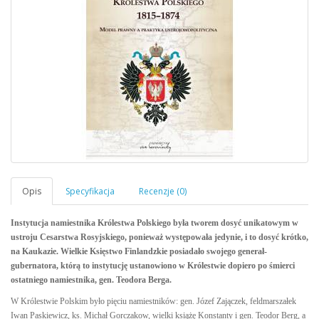
Instytucja namiestnika Królestwa Polskiego była tworem dosyć unikatowym w
ustroju Cesarstwa Rosyjskiego, ponieważ występowała jedynie, i to dosyć krótko,
na Kaukazie. Wielkie Księstwo Finlandzkie posiadało swojego generał-
gubernatora, którą to instytucję ustanowiono w Królestwie dopiero po śmierci
ostatniego namiestnika, gen. Teodora Berga.
W Królestwie Polskim było pięciu namiestników: gen. Józef Zajączek, feldmarszałek
Iwan Paskiewicz, ks. Michał Gorczakow, wielki książę Konstanty i gen. Teodor Berg, a