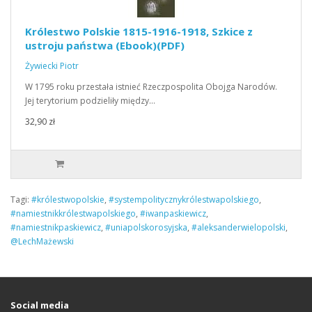
Królestwo Polskie 1815-1916-1918, Szkice z
ustroju państwa (Ebook)(PDF)
Żywiecki Piotr
W 1795 roku przestała istnieć Rzeczpospolita Obojga Narodów.
Jej terytorium podzieliły między…
32,90 zł
Tagi:
#królestwopolskie
,
#systempolitycznykrólestwapolskiego
,
#namiestnikkrólestwapolskiego
,
#iwanpaskiewicz
,
#namiestnikpaskiewicz
,
#uniapolskorosyjska
,
#aleksanderwielopolski
,
@LechMażewski
Social media