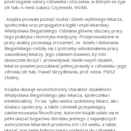
postrzeganie natury człowieka i otoczenia, w którym on żyje
(dr hab. n. med. Łukasz Czyżewski, WUM).
...książka pozwala poznać osobę i dzieło wybitnego lekarza,
społecznika oraz propagatora logiki i etyki lekarskiej
Władysława Biegańskiego. Odsłania główne obszary pracy
tego praktyka i teoretyka medycyny. Przeprowadzone w
pracy analizy pozwalają zrozumieć, że dzieło i dokonania
Biegańskiego rodziły się z potrzeby udoskonalenia pracy
zawodowej lekarzy. Jego zdaniem bowiem, by móc
skutecznie leczyć i przewidywać skutki swych działań,
lekarze powinni poszukiwać pełnej prawdy o człowieku i jego
zdrowiu (dr hab. Paweł Skrzydlewski, prof. ndzw. PWSZ
Chełm).
Książka ukazuje wszechstronny charakter działalności
Władysława Biegańskiego jako lekarza, społecznika i
intelektualisty. To nie tylko wielce uzdolniony lekarz, ale i
działacz społeczny, a także człowiek przejawiający
zainteresowania filozoficzne. Autorom książki udało się w
pełni ukazać bogactwo dorobku jednego z największych
autorytetów lekarskich przełomu XIX i XX wieku, a także
ukazać znaczenie holistycznego podejścia do człowieka