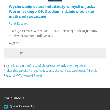
Wychowanie dzieci i młodzieży w myśli o. Jacka
Woronieckiego OP. Studium z dziejów polskiej
myśli pedagogicznej
Polak Ryszard
POZYCJA CHWILOWO NIEDOSTĘPNA[Dzięki tej publikacji] mamy
możliwość na nowo odkrywać…
49,90 zł
Tagi:
#lekarzifilozof
,
#sztukalekarska. #władysławbiegański
,
#lekarzbiegański
,
#biegańskizczęstochowy
,
#częstochowa
,
@Polak
Ryszard
,
@Tarkowski Paweł
Social media
@VonBorowiecky