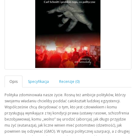
Polityka zdominowała nasze życie. Rosną też ambicje polityków, którzy
swojemu władaniu chcieliby poddać całokształt ludzkiej egzystencji.
Wspólcześnie chcą decydować o tym, kto jest człowiekiem i komu
przysługują wynikające z tej kondycji prawa (ustawy rasowe, schizofrenia
bezobjawowa), komu „wolno” się urodzić (aborcja), jak długo przyjdzie
mu żyć (eutanazja), jak liczne winien mieć potomstwo (dzietność), jak
powinien się odżywiać (GMO). W sytuacji politycznej uzurpacji, a z drugiej