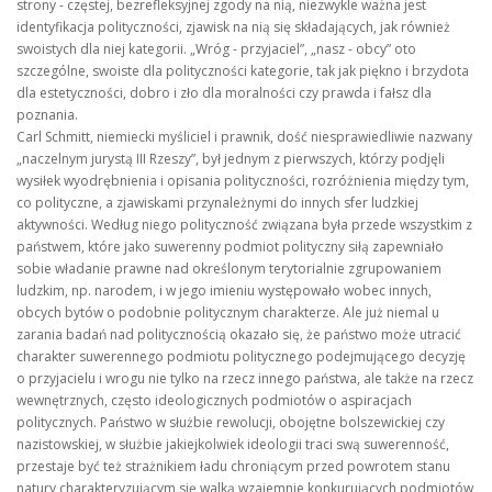
strony - częstej, bezrefleksyjnej zgody na nią, niezwykle ważna jest
identyfikacja polityczności, zjawisk na nią się składających, jak również
swoistych dla niej kategorii. „Wróg - przyjaciel”, „nasz - obcy” oto
szczególne, swoiste dla polityczności kategorie, tak jak piękno i brzydota
dla estetyczności, dobro i zło dla moralności czy prawda i fałsz dla
poznania.
Carl Schmitt, niemiecki myśliciel i prawnik, dość niesprawiedliwie nazwany
„naczelnym jurystą III Rzeszy”, był jednym z pierwszych, którzy podjęli
wysiłek wyodrębnienia i opisania polityczności, rozróżnienia między tym,
co polityczne, a zjawiskami przynależnymi do innych sfer ludzkiej
aktywności. Według niego polityczność związana była przede wszystkim z
państwem, które jako suwerenny podmiot polityczny siłą zapewniało
sobie władanie prawne nad określonym terytorialnie zgrupowaniem
ludzkim, np. narodem, i w jego imieniu występowało wobec innych,
obcych bytów o podobnie politycznym charakterze. Ale już niemal u
zarania badań nad politycznością okazało się, że państwo może utracić
charakter suwerennego podmiotu politycznego podejmującego decyzję
o przyjacielu i wrogu nie tylko na rzecz innego państwa, ale także na rzecz
wewnętrznych, często ideologicznych podmiotów o aspiracjach
politycznych. Państwo w służbie rewolucji, obojętne bolszewickiej czy
nazistowskiej, w służbie jakiejkolwiek ideologii traci swą suwerenność,
przestaje być też strażnikiem ładu chroniącym przed powrotem stanu
natury charakteryzującym się walką wzajemnie konkurujących podmiotów