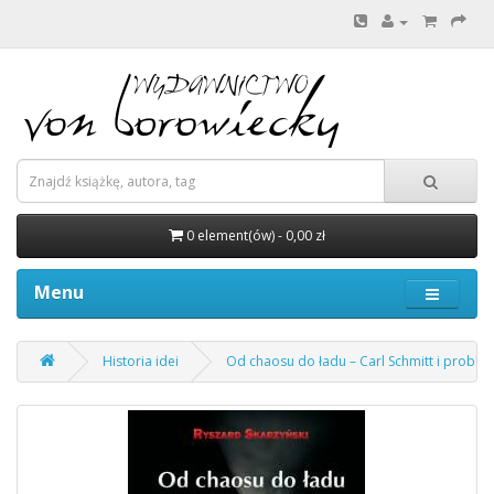
0 element(ów) - 0,00 zł
Menu
Historia idei
Od chaosu do ładu – Carl Schmitt i problem