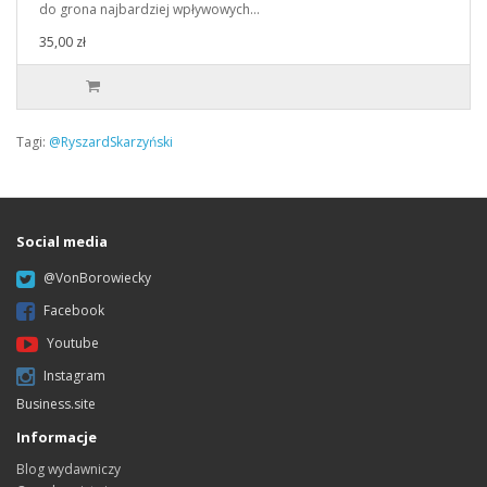
do grona najbardziej wpływowych…
35,00 zł
Tagi:
@RyszardSkarzyński
Social media
@VonBorowiecky
Facebook
Youtube
Instagram
Business.site
Informacje
Blog wydawniczy