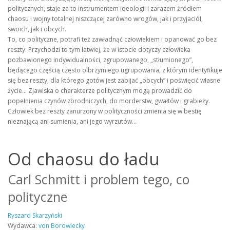
politycznych, staje za to instrumentem ideologii i zarazem źródłem
chaosu i wojny totalnej niszczącej zarówno wrogów, jak i przyjaciół,
swoich, jak i obcych.
To, co polityczne, potrafi też zawładnąć człowiekiem i opanować go bez
reszty. Przychodzi to tym łatwiej, że w istocie dotyczy człowieka
pozbawionego indywidualności, zgrupowanego, „stłumionego”,
będącego częścią często olbrzymiego ugrupowania, z którym identyfikuje
się bez reszty, dla którego gotów jest zabijać „obcych” i poświęcić własne
życie… Zjawiska o charakterze politycznym mogą prowadzić do
popełnienia czynów zbrodniczych, do morderstw, gwałtów i grabieży.
Człowiek bez reszty zanurzony w polityczności zmienia się w bestię
nieznającą ani sumienia, ani jego wyrzutów…
Od chaosu do ładu
Carl Schmitt i problem tego, co
polityczne
Ryszard Skarzyński
Wydawca:
von Borowiecky